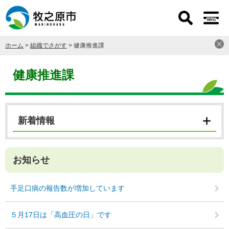
ペ
メ
ー
ニ
ジ
ュ
の
ー
ホーム
>
組織でさがす
>
健康推進課
先
を
頭
飛
本
で
ば
文
健康推進課
す
し
。
て
本
文
新着情報
へ
お知らせ
手足口病の報告数が増加しています
５月17日は「高血圧の日」です