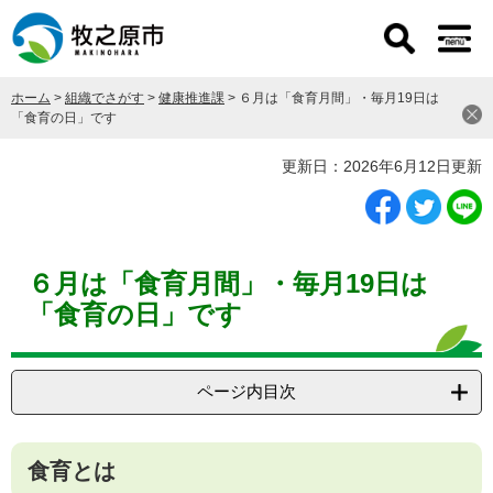
ペ
メ
ー
ニ
ジ
ュ
の
ー
ホーム
>
組織でさがす
>
健康推進課
>
６月は「食育月間」・毎月19日は
先
を
「食育の日」です
頭
飛
で
ば
本
更新日：2026年6月12日更新
す
し
文
。
て
本
文
へ
６月は「食育月間」・毎月19日は
「食育の日」です
ページ内目次
食育とは