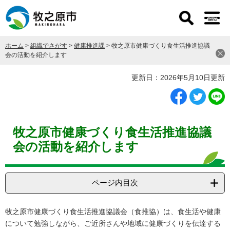
ペ
メ
ー
ニ
ジ
ュ
の
ー
ホーム
>
組織でさがす
>
健康推進課
>
牧之原市健康づくり食生活推進協議
先
を
会の活動を紹介します
頭
飛
で
ば
本
更新日：2026年5月10日更新
す
し
文
。
て
本
文
へ
牧之原市健康づくり食生活推進協議
会の活動を紹介します
ページ内目次
牧之原市健康づくり食生活推進協議会（食推協）は、食生活や健康
について勉強しながら、ご近所さんや地域に健康づくりを伝達する