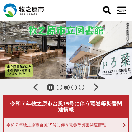
ペ
メ
ー
ニ
ジ
ュ
の
ー
本
先
を
文
頭
飛
で
ば
す
し
。
て
本
文
へ
令和７年牧之原市台風15号に伴う竜巻等災害関
連情報
令和７年牧之原市台風15号に伴う竜巻等災害関連情報