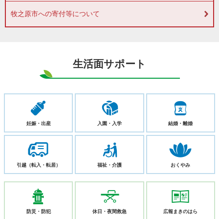
牧之原市への寄付等について
生活面サポート
妊娠・
出産
入園・
入学
結婚・
離婚
引越
（転入・転居）
福祉・
介護
おくやみ
防災・
防犯
休日・
夜間救急
広報
まきのはら