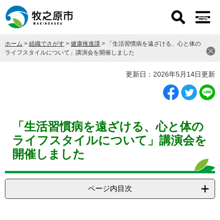
ペ
メ
ー
ニ
ジ
ュ
の
ー
ホーム
>
組織でさがす
>
健康推進課
>
「生活習慣病を遠ざける、心と体の
先
を
ライフスタイルについて」講演会を開催しました
頭
飛
で
ば
本
更新日：2026年5月14日更新
す
し
文
。
て
本
文
へ
「生活習慣病を遠ざける、心と体の
ライフスタイルについて」講演会を
開催しました
ページ内目次