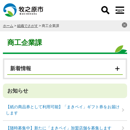
ペ
メ
ー
ニ
ジ
ュ
の
ー
ホーム
>
組織でさがす
>
商工企業課
先
を
頭
飛
本
で
ば
文
商工企業課
す
し
。
て
本
文
新着情報
へ
お知らせ
【紙の商品券として利用可能】「まきペイ」ギフト券をお届け
します
【随時募集中】新たに「まきペイ」加盟店舗を募集します