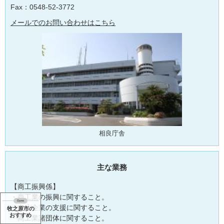
Fax：0548-52-3772
メールでのお問い合わせはこちら
相良庁舎
主な業務
【商工振興係】
・商工業の振興に関すること。
・中小企業の支援に関すること。
牧之原市の
おすすめ
・商工業諸団体に関すること。