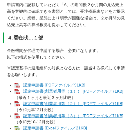
申請書内に記載していただく「A」の期間後２か月間の見込売上
高を客観的に確認できる書類としては、受注残高表などをご提示
ください。業種、業態により明示が困難な場合は、２か月間の見
込売上高等の算出根拠を提示してください。
４.委任状…１部
金融機関が代理で申請する場合、必要になります。
以下の様式を使用してください。
※認定基準の運用緩和の対象となる方は、該当する様式にて申請
をお願いします。
認定申請書 [PDFファイル／91KB]
認定申請書(創業者用等（１）） [PDFファイル／71KB]
（最近１ヶ月と最近３ヶ月比較）
認定申請書(創業者用等（２）） [PDFファイル／71KB]
（令和元年12月比較）​
認定申請書(創業者用等（３）） [PDFファイル／71KB]
（令和元10-12月比較）​
認定申請書 [Excelファイル／21KB]