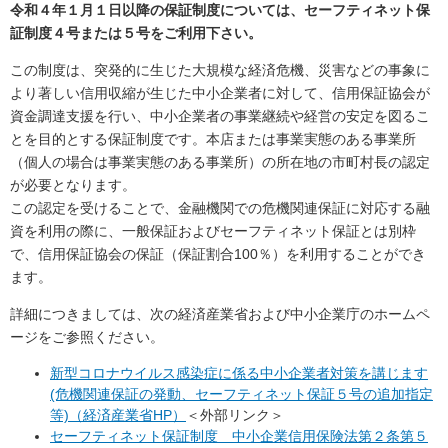
令和４年１月１日以降の保証制度については、セーフティネット保
証制度４号または５号をご利用下さい。
この制度は、突発的に生じた大規模な経済危機、災害などの事象に
より著しい信用収縮が生じた中小企業者に対して、信用保証協会が
資金調達支援を行い、中小企業者の事業継続や経営の安定を図るこ
とを目的とする保証制度です。本店または事業実態のある事業所
（個人の場合は事業実態のある事業所）の所在地の市町村長の認定
が必要となります。
この認定を受けることで、金融機関での危機関連保証に対応する融
資を利用の際に、一般保証およびセーフティネット保証とは別枠
で、信用保証協会の保証（保証割合100％）を利用することができ
ます。
詳細につきましては、次の経済産業省および中小企業庁のホームペ
ージをご参照ください。
新型コロナウイルス感染症に係る中小企業者対策を講じます
(危機関連保証の発動、セーフティネット保証５号の追加指定
等)（経済産業省HP）
＜外部リンク＞
セーフティネット保証制度 中小企業信用保険法第２条第５