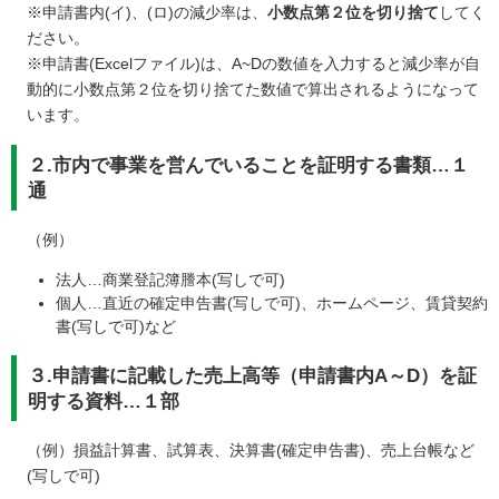
※申請書内(イ)、(ロ)の減少率は、
小数点第２位を切り捨て
してく
ださい。
※申請書(Excelファイル)は、A~Dの数値を入力すると減少率が自
動的に小数点第２位を切り捨てた数値で算出されるようになって
います。
２.市内で事業を営んでいることを証明する書類…１
通
（例）
法人…商業登記簿謄本(写しで可)
個人…直近の確定申告書(写しで可)、ホームページ、賃貸契約
書(写しで可)など
３
.申請書に記載した売上高等（申請書内A～D）を証
明する資料…１部
（例）損益計算書、試算表、決算書(確定申告書)、売上台帳など
(写しで可)