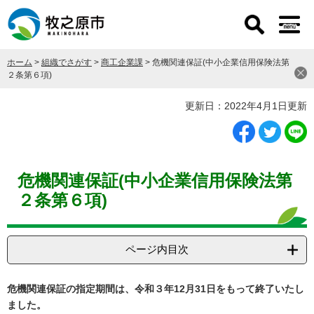
ペ
メ
ー
ニ
ジ
ュ
の
ー
ホーム
>
組織でさがす
>
商工企業課
>
危機関連保証(中小企業信用保険法第
先
を
２条第６項)
頭
飛
で
ば
本
更新日：2022年4月1日更新
す
し
文
。
て
本
文
へ
危機関連保証(中小企業信用保険法第
２条第６項)
ページ内目次
危機関連保証の指定期間は、令和３年12月31日をもって終了いたし
ました。