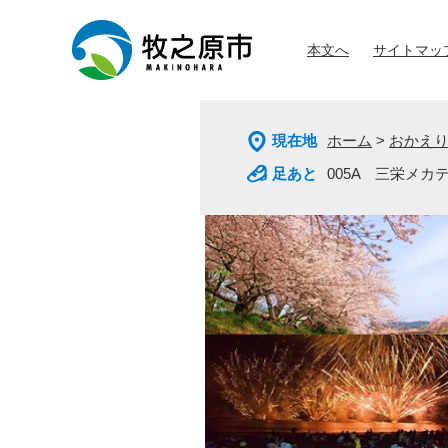
ペ
メ
ー
ニ
本文へ
サイトマッ
ジ
ュ
の
ー
先
を
頭
飛
現在地
ホーム
>
おかえ
で
ば
す
し
005A 三栄メカ
。
て
本
文
へ