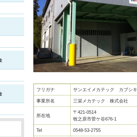
金
フリガナ
サンエイメカテック カブシ
金
事業所名
三栄メカテック 株式会社
〒421-0514
所在地
牧之原市菅ケ谷676-1
Tel
0548-53-2755