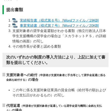
提出書類
実績報告書（様式第６号） [Wordファイル／19KB]
事業実績書（様式第７号） [Wordファイル／20KB]
支援対象者の奨学金返還額がわかる書類（独立行政法人日本
学生支援機構の奨学金の場合は「スカラネットＰＳ」の詳細
情報の画面）の写し
その他市長が必要と認める書類
次のいずれかの制度の導入方法により、上記に加えて書
類を提出してください。
支援対象者への給付
（申請者が支援対象者に手当等として奨学金返還に係る
の場合
金銭を給付する）
この年に係る支援対象従業員の賃金台帳（給付等の額および
その支払日がわかるもの）の写し
代理返還
（申請者が支援対象者が返還している奨学金貸与機関に金銭を支払
の場合
う）