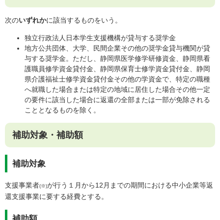
次の
いずれか
に該当するものをいう。
独立行政法人日本学生支援機構が貸与する奨学金
地方公共団体、大学、民間企業その他の奨学金貸与機関が貸
与する奨学金。ただし、静岡県医学修学研修資金、静岡県看
護職員修学資金貸付金、静岡県保育士修学資金貸付金、静岡
県介護福祉士修学資金貸付金その他の学資金で、特定の職種
へ就職した場合または特定の地域に居住した場合その他一定
の要件に該当した場合に返還の全部または一部が免除される
こととなるものを除く。
補助対象・補助額
補助対象
支援事業者
が行う１月から12月までの期間における中小企業等返
(※)
還支援事業に要する経費とする。
補助額