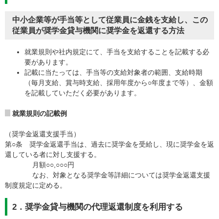
中小企業等が
手当等
として従業員に金銭を支給し、この
従業員が奨学金貸与機関に奨学金を返還する方法
就業規則や社内規定にて、手当を支給することを記載する必
要があります。
記載に当たっては、手当等の支給対象者の範囲、支給時期
（毎月支給、賞与時支給、採用年度から○年度まで等）、金額
を記載していただく必要があります。
就業規則の記載例
（奨学金返還支援手当）
第○条 奨学金返還手当は、過去に奨学金を受給し、現に奨学金を返
還している者に対し支援する。
月額○○,○○○円
なお、対象となる奨学金等詳細については奨学金返還支援
制度規定に定める。
2．奨学金貸与機関の代理返還制度を利用する