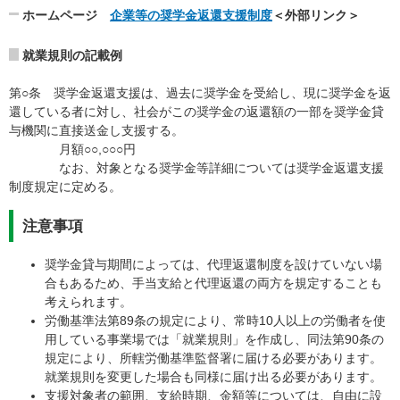
ホームページ
企業等の奨学金返還支援制度
＜外部リンク＞
就業規則の記載例
第○条 奨学金返還支援は、過去に奨学金を受給し、現に奨学金を返
還している者に対し、社会がこの奨学金の返還額の一部を奨学金貸
与機関に直接送金し支援する。
月額○○,○○○円
なお、対象となる奨学金等詳細については奨学金返還支援
制度規定に定める。
注意事項
奨学金貸与期間によっては、代理返還制度を設けていない場
合もあるため、手当支給と代理返還の両方を規定することも
考えられます。
労働基準法第89条の規定により、常時10人以上の労働者を使
用している事業場では「就業規則」を作成し、同法第90条の
規定により、所轄労働基準監督署に届ける必要があります。
就業規則を変更した場合も同様に届け出る必要があります。
支援対象者の範囲、支給時期、金額等については、自由に設