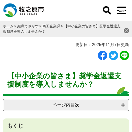
ペ
メ
ー
ニ
ジ
ュ
の
ー
ホーム
>
組織でさがす
>
商工企業課
>
【中小企業の皆さま】奨学金返還支
先
を
援制度を導入しませんか？
頭
飛
で
ば
本
更新日：2025年11月7日更新
す
し
文
。
て
本
文
へ
【中小企業の皆さま】奨学金返還支
援制度を導入しませんか？
ページ内目次
もくじ