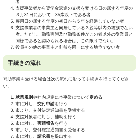
者
支援事業者から奨学金返還の支援を受ける日の属する年度の
３月31日において、35歳以下である者
雇用日の属する年度の初日から５年を経過していない者
支援事業者の事業主と同居している３親等以内の親族でない
者。ただし、勤務実態及び勤務条件がこの者以外の従業員と
同様であると認められる場合は、この限りでない。
役員その他の事業主と利益を同一にする地位でない者
手続きの流れ
補助事業を受ける場合は次の流れに沿って手続きを行ってくださ
い。
就業規則
や社内規定に本事業について
定める
市に対し、
交付申請
を行う
市より、交付決定通知書を受領する
支援対象者に対し、補助を行う
市に対し、
実績報告
を行う
市より、交付確定通知書を受領する
市に対し、
請求書
を提出する