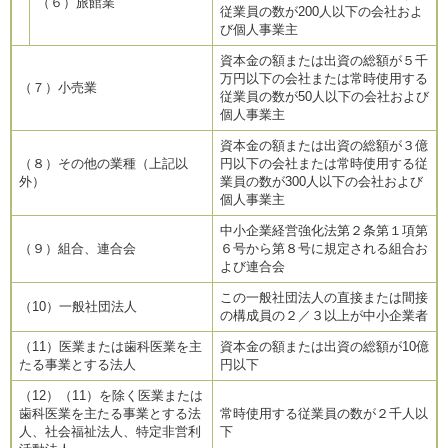
（６）旅館業
従業員の数が200人以下の会社およ
び個人事業主
資本金の額または出資の総額が５千
万円以下の会社または常時使用する
（７）小売業
従業員の数が50人以下の会社および
個人事業主
資本金の額または出資の総額が３億
（８）その他の業種（上記以
円以下の会社または常時使用する従
外）
業員の数が300人以下の会社および
個人事業主
中小企業経営強化法第２条第１項第
（９）組合、連合会
６号から第８号に規定される組合お
よび連合会
この一般社団法人の直接または間接
（10）一般社団法人
の構成員の２／３以上が中小企業者
（11）医業または歯科医業を主
資本金の額または出資の総額が10億
たる事業とする法人
円以下
（12）（11）を除く医業または
歯科医業を主たる事業とする法
常時使用する従業員の数が２千人以
人、社会福祉法人、特定非営利
下