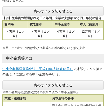
補助するもの。
表のサイズを切り替える
【例】従業員の返還額24万円／年間、企業の支援額12万円／年間の場合
静岡県
牧之原市
中小企業等
本人（従業員）
４万円［１／
４万円［１／
４万円［１／
12万円［３／
６］
６］
６］
６］
※県・市の計８万円は中小企業等への補助金という形で支出
中小企業等とは
中小企業等経営強化法（平成11年法律第18号）
＜外部リンク＞
第２
条第２項に規定する中小企業等をいう。
表のサイズを切り替える
※中小企業等経営強化法第２条第２項の「中小企業等」
業種・組織形態
資本金等の要件
資本金の額または出資の総額が３億