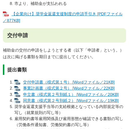
市より、補助金が支払われる
【企業向け】奨学金返還支援制度の申請手引き [PDFファイル
／877KB]
交付申請
補助金の交付の申請をしようとする者（以下「申請者」という。）
は次に掲げる書類を期日までに提出してください。
提出書類
交付申請書（様式第１号） [Wordファイル／21KB]
事業計画書（様式第２号） [Wordファイル／22KB]
申立書（様式第２号別紙１） [Wordファイル／20KB]
同意書（様式第２号別紙２） [Wordファイル／19KB]
奨学金返還支援手当等の支給根拠となっている内部規定等の
写し（就業規則の写し等）
雇用契約書等雇用関係及び雇用形態が確認できる書類の写し
（労働条件通知書、労働契約書の写し等）