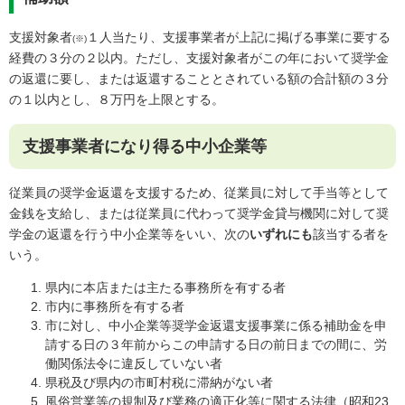
支援対象者
１人当たり、支援事業者が上記に掲げる事業に要する
(※)
経費の３分の２以内。ただし、支援対象者がこの年において奨学金
の返還に要し、または返還することとされている額の合計額の３分
の１以内とし、８万円を上限とする。
支援事業者になり得る中小企業等
従業員の奨学金返還を支援するため、従業員に対して手当等として
金銭を支給し、または従業員に代わって奨学金貸与機関に対して奨
学金の返還を行う中小企業等をいい、次の
いずれにも
該当する者を
いう。
県内に本店または主たる事務所を有する者
市内に事務所を有する者
市に対し、中小企業等奨学金返還支援事業に係る補助金を申
請する日の３年前からこの申請する日の前日までの間に、労
働関係法令に違反していない者
県税及び県内の市町村税に滞納がない者
風俗営業等の規制及び業務の適正化等に関する法律（昭和23