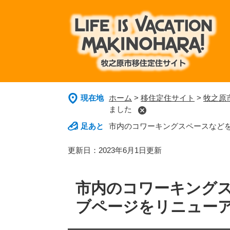
ペ
メ
ー
ニ
ジ
ュ
の
ー
先
を
頭
飛
で
ば
す
し
。
て
現在地
ホーム
>
移住定住サイト
>
牧之原
本
ました
文
市内のコワーキングスペースなど
へ
本
更新日：2023年6月1日更新
文
市内のコワーキング
ブページをリニュー