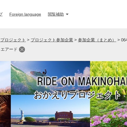
プ
Foreign language
閲覧補助
りプロジェクト
>
プロジェクト参加企業
>
参加企業（まとめ）
>
0
 エアード
おかえりプロジェクト