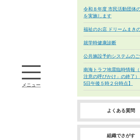
令和８年度 市民活動団体
を実施します
福祉のお店 ドリームまき
就学時健康診断
公共施設予約システムのご
南海トラフ地震臨時情報（
注意の呼びかけ」の終了）
5日午後５時２分時点】
メニュー
よくある質問
組織でさがす