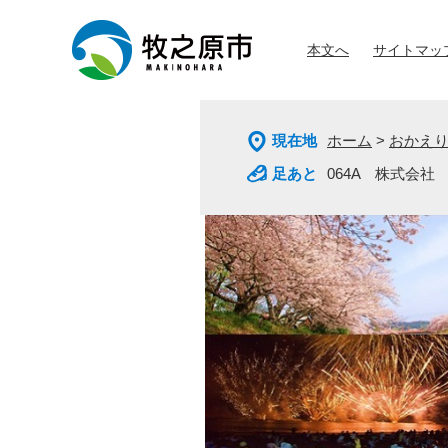
ペ
メ
ー
ニ
本文へ
サイトマッ
ジ
ュ
の
ー
先
を
頭
飛
現在地
ホーム
>
おかえ
で
ば
す
し
064A 株式会社
。
て
本
文
へ