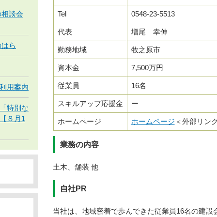
の相談会
Tel
0548-23-5513
代表
増尾 幸伸
のはら
勤務地域
牧之原市
資本金
7,500万円
従業員
16名
利用案内
スキルアップ応援金
ー
「特別な
【８月1
ホームページ
ホームページ
＜外部リン
業務の内容
土木、舗装 他
自社PR
当社は、地域密着で歩んできた従業員16名の建設