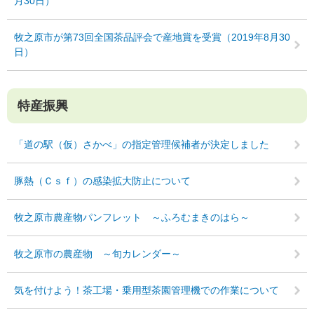
月30日）
牧之原市が第73回全国茶品評会で産地賞を受賞（2019年8月30
日）
特産振興
「道の駅（仮）さかべ」の指定管理候補者が決定しました
豚熱（Ｃｓｆ）の感染拡大防止について
牧之原市農産物パンフレット ～ふろむまきのはら～
牧之原市の農産物 ～旬カレンダー～
気を付けよう！茶工場・乗用型茶園管理機での作業について