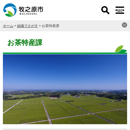
ペ
メ
ー
ニ
ジ
ュ
の
ー
ホーム
>
組織でさがす
>
お茶特産課
先
を
頭
飛
本
で
ば
文
お茶特産課
す
し
。
て
本
文
へ