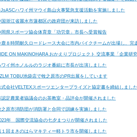
MJsASCハワイ州マウイ島山火事緊急支援活動を実施しました
中国浙江省麗水市蓮都区の政府団が来訪しました
静岡県スポーツ協会体育章「功労章」市長へ受賞報告
鈴鹿８時間耐久ロードレース大会に市内バイクチームが出場し、完
RIDE ON MAKINOHARA おかえりプロジェクト 交流事業「企
ハワイ州ホノルルのラジオ番組に市長が出演しました
AZLM TOBU池袋店で牧之原市のPR出展をしています
株式会社VELTEXスポーツエンタープライズと協定書を締結しまし
市認定農業者協議会のお茶教室・品評会が開催されました
牧之原市消防団が消防署と合同で訓練を実施しました
2023年 国際交流協会の七夕まつりが開催されました
第１回まきのはらマキティー軽トラ市を開催しました