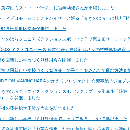
「第72回ミス・ユニバース」に宮崎莉緒さんが出場しました
シティプロモーションアドバイザーと巡る「まきのはら」の魅力再
長野県松川町区長会が来訪しました
まきのはらジュニアズアクションスポーツクラブ第２回サーフィン
「2023 ミス・ユニバース 日本代表」宮崎莉緒さんの懸垂幕を設置
第６回新しい学校づくり検討会を開催しました
「第２回新しい学校づくり勉強会」で子どもをみんなで育む方法を
RIDE ON MAKINOHARA おかえりプロジェクト 交流事業「ジ
まきのはらジュニアズアクションスポーツクラブ 特別講座「静波
ン）」を開催しました
将棋の藤井聡太王位が当市を訪れました
第１回新しい学校づくり勉強会でキャリア教育について学びました
株式会社伊藤園と「お茶を活用した地方創生に関する協定」を締結