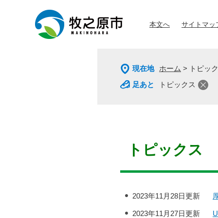
ペ
メ
ー
ニ
本文へ
サイトマッ
ジ
ュ
の
ー
先
を
頭
飛
現在地
ホーム
>
トピッ
で
ば
す
し
トピックス
。
て
本
文
へ
本
文
トピックス
2023年11月28日更新
2023年11月27日更新