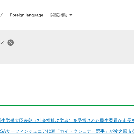
プ
Foreign language
閲覧補助
クス
厚生労働大臣表彰（社会福祉功労者）を受賞された民生委員が市長
USAサーフィンジュニア代表「カイ・クシュナー選手」が牧之原市