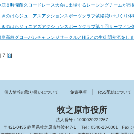
鈴鹿８時間耐久ロードレース大会に出場するレーシングチームが市
まきのはらジュニアズアクションスポーツクラブ紫陽花Leiづくり
まきのはらジュニアズアクションスポーツクラブ第１回サーフィン
相良高校グローバルチャレンジサークルとHISとの生徒間交流をし
] 7 [
8
]
個人情報の取り扱いについて
免責事項
RSS配信について
牧之原市役所
法人番号：1000020222267
〒421-0495 静岡県牧之原市静波447-1
Tel：0548-23-0001
Fax：0