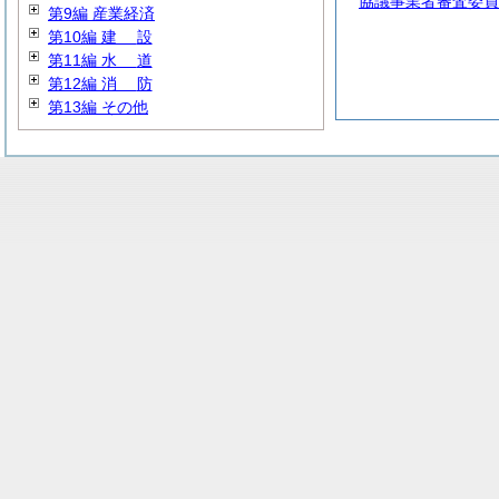
協議事業者審査委員
第9編 産業経済
第10編
建
設
第11編
水
道
第12編
消
防
第13編 その他