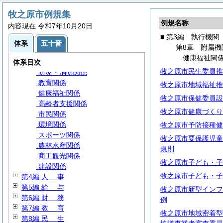
第5章 農業委員会(第9編第1章に登
牧之原市例規集
載)
例規名称
内容現在 令和7年10月20日
第6章 固定資産評価審査委員会
■ 第3編 執行機関
第7章 公平委員会
体系
五十音
第8章 附属機
第8章 附属機関等
健康福祉関
総務関係
体系目次
牧之原市民生委員推
防災・消防関係
教育関係
牧之原市地域福祉推
健康福祉関係
牧之原市保健委員設
高齢者支援関係
牧之原市健康づくり
市民関係
環境関係
牧之原市予防接種健
スポーツ関係
牧之原市要保護児童
農林水産関係
規則
商工観光関係
牧之原市子ども・子
建設関係
牧之原市子ども・子
第4編
人
事
第5編
給
与
牧之原市新型インフ
第6編
財
務
例
第7編
教
育
牧之原市地域密着型
第8編
民
生