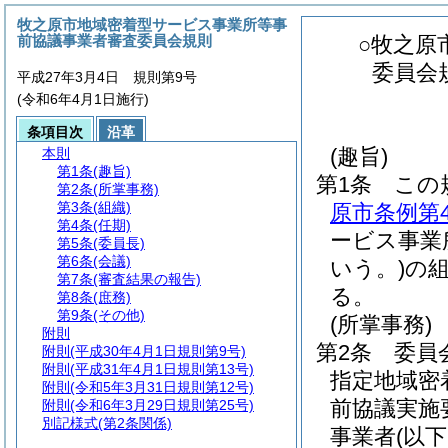
牧之原市地域密着型サービス事業所等事
前協議事業者審査委員会規則
○牧之原
委員会
平成27年3月4日 規則第9号
(令和6年4月1日施行)
条項目次
沿革
(趣旨)
本則
第1条
(趣旨)
第1条
この
第2条
(所掌事務)
第3条
(組織)
原市条例第4
第4条
(任期)
ービス事業
第5条
(委員長)
第6条
(会議)
いう。)
の
第7条
(審査結果の報告)
る。
第8条
(庶務)
第9条
(その他)
(所掌事務)
附則
第2条
委員
附則
(平成30年4月1日規則第9号)
附則
(平成31年4月1日規則第13号)
指定地域密
附則
(令和5年3月31日規則第12号)
前協議実施
附則
(令和6年3月29日規則第25号)
別記様式
(第2条関係)
事業者
(以