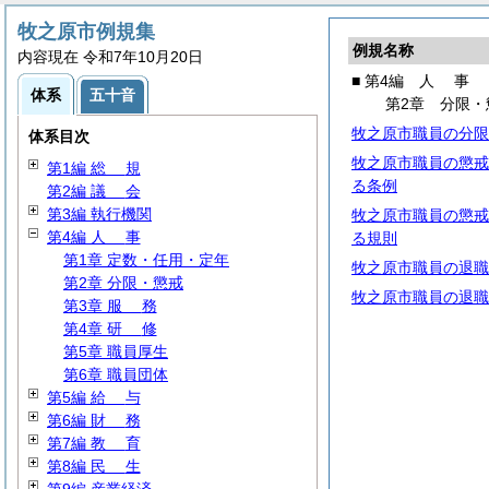
牧之原市例規集
例規名称
内容現在 令和7年10月20日
■ 第4編
人
事
体系
五十音
第2章 分限・
牧之原市職員の分限
体系目次
牧之原市職員の懲戒
第1編
総
規
る条例
第2編
議
会
第3編 執行機関
牧之原市職員の懲戒
第4編
人
事
る規則
第1章 定数・任用・定年
牧之原市職員の退職
第2章 分限・懲戒
牧之原市職員の退職
第3章
服
務
第4章
研
修
第5章 職員厚生
第6章 職員団体
第5編
給
与
第6編
財
務
第7編
教
育
第8編
民
生