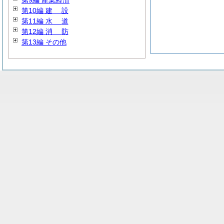
第9編 産業経済
第10編
建
設
第11編
水
道
第12編
消
防
第13編 その他