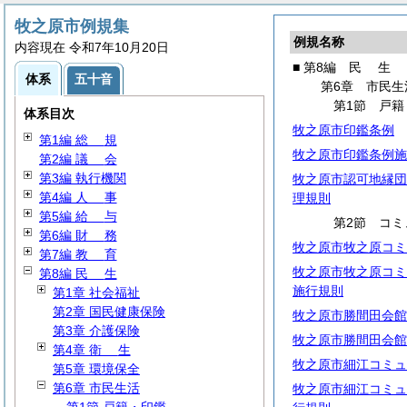
牧之原市例規集
例規名称
内容現在 令和7年10月20日
■ 第8編
民
生
体系
五十音
第6章 市民生
第1節 戸籍
体系目次
牧之原市印鑑条例
第1編
総
規
牧之原市印鑑条例施
第2編
議
会
第3編 執行機関
牧之原市認可地縁団
第4編
人
事
理規則
第5編
給
与
第2節 コミ
第6編
財
務
牧之原市牧之原コミ
第7編
教
育
牧之原市牧之原コミ
第8編
民
生
施行規則
第1章 社会福祉
第2章 国民健康保険
牧之原市勝間田会館
第3章 介護保険
牧之原市勝間田会館
第4章
衛
生
牧之原市細江コミュ
第5章 環境保全
第6章 市民生活
牧之原市細江コミュ