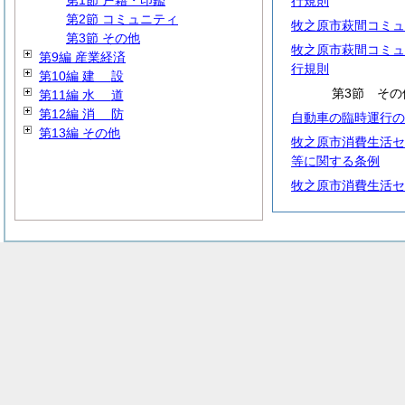
第1節 戸籍・印鑑
行規則
第2節 コミュニティ
牧之原市萩間コミュ
第3節 その他
牧之原市萩間コミュ
第9編 産業経済
行規則
第10編
建
設
第3節 その
第11編
水
道
第12編
消
防
自動車の臨時運行の
第13編 その他
牧之原市消費生活セ
等に関する条例
牧之原市消費生活セ