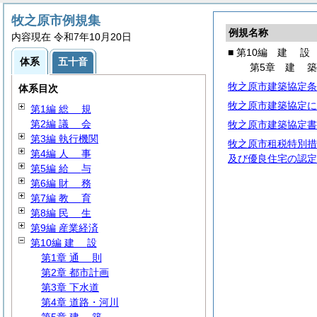
牧之原市例規集
例規名称
内容現在 令和7年10月20日
■ 第10編
建
設
体系
五十音
第5章
建
牧之原市建築協定条
体系目次
牧之原市建築協定に
第1編
総
規
第2編
議
会
牧之原市建築協定書
第3編 執行機関
牧之原市租税特別措
第4編
人
事
及び優良住宅の認定
第5編
給
与
第6編
財
務
第7編
教
育
第8編
民
生
第9編 産業経済
第10編
建
設
第1章
通
則
第2章 都市計画
第3章 下水道
第4章 道路・河川