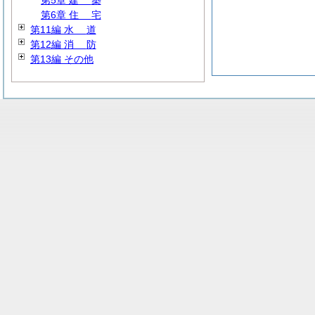
第5章
建
築
第6章
住
宅
第11編
水
道
第12編
消
防
第13編 その他