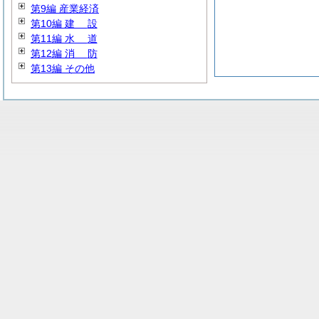
第9編 産業経済
第10編
建
設
第11編
水
道
第12編
消
防
第13編 その他