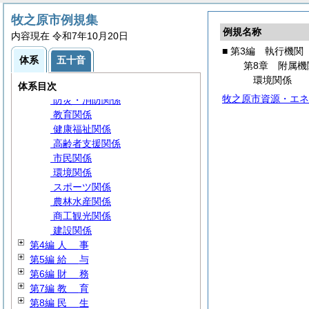
第5章 農業委員会(第9編第1章に登
牧之原市例規集
載)
例規名称
内容現在 令和7年10月20日
第6章 固定資産評価審査委員会
■ 第3編 執行機関
第7章 公平委員会
体系
五十音
第8章 附属機
第8章 附属機関等
環境関係
総務関係
体系目次
牧之原市資源・エネ
防災・消防関係
教育関係
健康福祉関係
高齢者支援関係
市民関係
環境関係
スポーツ関係
農林水産関係
商工観光関係
建設関係
第4編
人
事
第5編
給
与
第6編
財
務
第7編
教
育
第8編
民
生