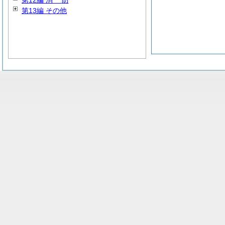
第12編
消
防
第13編 その他