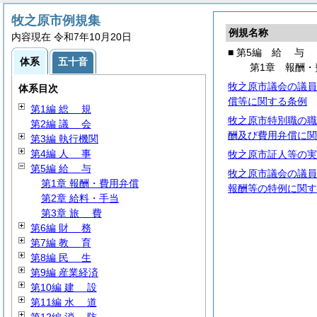
牧之原市例規集
例規名称
内容現在 令和7年10月20日
■ 第5編
給
与
体系
五十音
第1章 報酬・
牧之原市議会の議員
体系目次
償等に関する条例
第1編
総
規
牧之原市特別職の職
第2編
議
会
酬及び費用弁償に関
第3編 執行機関
第4編
人
事
牧之原市証人等の実
第5編
給
与
牧之原市議会の議員
第1章 報酬・費用弁償
報酬等の特例に関す
第2章 給料・手当
第3章
旅
費
第6編
財
務
第7編
教
育
第8編
民
生
第9編 産業経済
第10編
建
設
第11編
水
道