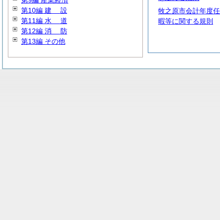
第9編 産業経済
第10編
建
設
牧之原市会計年度任
第11編
水
道
暇等に関する規則
第12編
消
防
第13編 その他