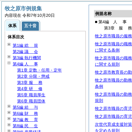
牧之原市例規集
例規名称
内容現在 令和7年10月20日
■ 第4編
人
事
体系
五十音
第3章
服
牧之原市職員の服務
体系目次
牧之原市職員の職務
第1編
総
規
に関する条例
第2編
議
会
第3編 執行機関
牧之原市職員の職務
第4編
人
事
に関する規則
第1章 定数・任用・定年
牧之原市教育長の勤
第2章 分限・懲戒
牧之原市職員の勤務
第3章
服
務
条例
第4章
研
修
牧之原市職員の勤務
第5章 職員厚生
規則
第6章 職員団体
第5編
給
与
牧之原市職員の育児
第6編
財
務
牧之原市職員の育児
第7編
教
育
次世代育成支援対策
第8編
民
生
を定める規則