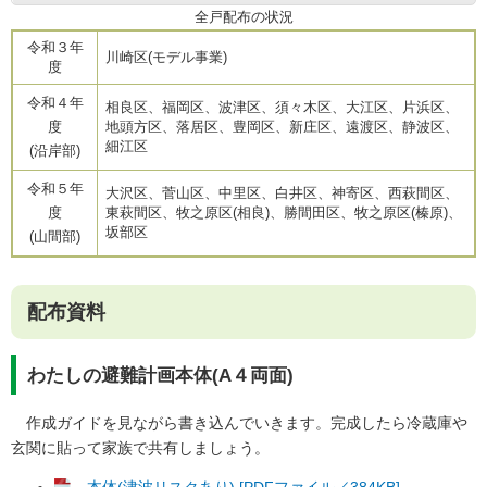
全戸配布の状況
令和３年
川崎区(モデル事業)
度
令和４年
相良区、福岡区、波津区、須々木区、大江区、片浜区、
度
地頭方区、落居区、豊岡区、新庄区、遠渡区、静波区、
細江区
(沿岸部)
令和５年
大沢区、菅山区、中里区、白井区、神寄区、西萩間区、
度
東萩間区、牧之原区(相良)、勝間田区、牧之原区(榛原)、
坂部区
(山間部)
配布資料
わたしの避難計画本体(A４両面)
作成ガイドを見ながら書き込んでいきます。完成したら冷蔵庫や
玄関に貼って家族で共有しましょう。