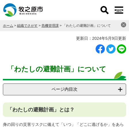
ペ
メ
ー
ニ
ジ
ュ
の
ー
ホーム
>
組織でさがす
>
危機管理課
>
「わたしの避難計画」について
先
を
頭
飛
本
更新日：2024年5月9日更新
で
ば
文
す
し
。
て
本
文
「わたしの避難計画」について
へ
ページ内目次
「わたしの避難計画」とは？
身の回りの災害リスクに備えて「いつ」「どこに逃げるか」をあら