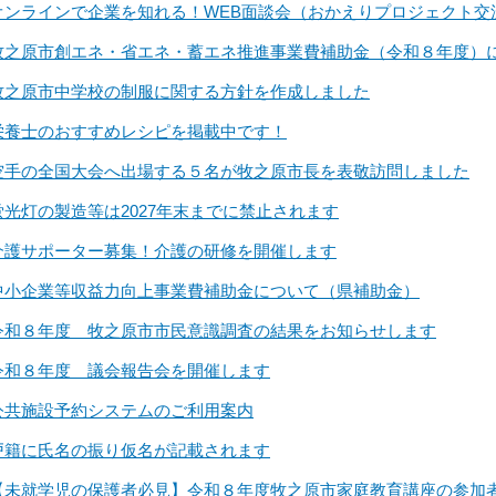
オンラインで企業を知れる！WEB面談会（おかえりプロジェクト交
牧之原市創エネ・省エネ・蓄エネ推進事業費補助金（令和８年度）
牧之原市中学校の制服に関する方針を作成しました
栄養士のおすすめレシピを掲載中です！
空手の全国大会へ出場する５名が牧之原市長を表敬訪問しました
蛍光灯の製造等は2027年末までに禁止されます
介護サポーター募集！介護の研修を開催します
中小企業等収益力向上事業費補助金について（県補助金）
令和８年度 牧之原市市民意識調査の結果をお知らせします
令和８年度 議会報告会を開催します
公共施設予約システムのご利用案内
戸籍に氏名の振り仮名が記載されます
【未就学児の保護者必見】令和８年度牧之原市家庭教育講座の参加