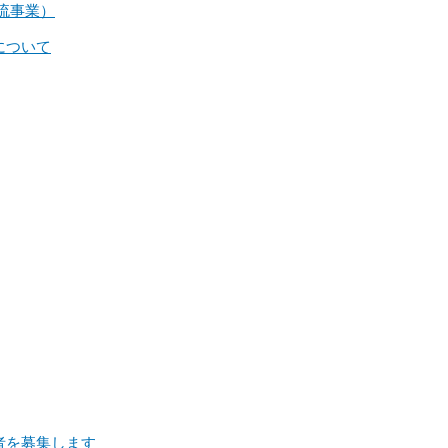
流事業）
について
者を募集します