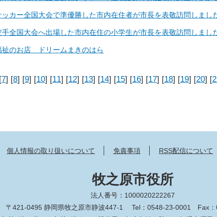
サッカー全国大会で準優勝した市内在住者が市長を表敬訪問しまし
空手全国大会へ出場した市内在住の小学生が市長を表敬訪問しまし
福祉のお店 ドリームまきのはら
[
7
] [
8
] [
9
] [
10
] [
11
] [
12
] [
13
] [
14
] [
15
] [
16
] [
17
] [
18
] [
19
] [
20
] [
2
個人情報の取り扱いについて
免責事項
RSS配信について
牧之原市役所
法人番号：1000020222267
〒421-0495 静岡県牧之原市静波447-1
Tel：0548-23-0001
Fax：0