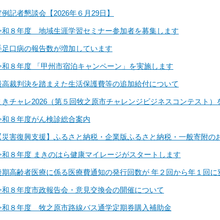
定例記者懇談会【2026年６月29日】
令和８年度 地域生涯学習セミナー参加者を募集します
手足口病の報告数が増加しています
令和８年度 「甲州市宿泊キャンペーン」を実施します
最高裁判決を踏まえた生活保護費等の追加給付について
まきチャレ2026（第５回牧之原市チャレンジビジネスコンテスト）
令和８年度がん検診総合案内
【災害復興支援】ふるさと納税・企業版ふるさと納税・一般寄附の
令和８年度 まきのはら健康マイレージがスタートします
後期高齢者医療に係る医療費通知の発行回数が 年２回から年１回に
令和８年度市政報告会・意見交換会の開催について
令和８年度 牧之原市路線バス通学定期券購入補助金