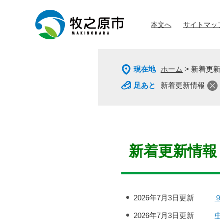
ペ
メ
ー
ニ
本文へ
サイトマッ
ジ
ュ
の
ー
先
を
頭
飛
現在地
ホーム
>
新着更
で
ば
す
し
新着更新情報
。
て
本
文
へ
本
文
新着更新情報
2026年7月3日更新
2026年7月3日更新