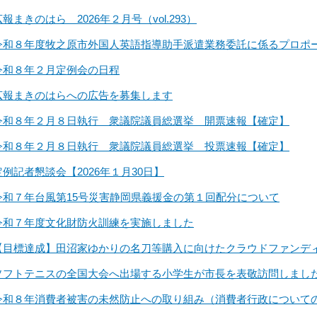
広報まきのはら 2026年２月号（vol.293）
令和８年度牧之原市外国人英語指導助手派遣業務委託に係るプロポ
令和８年２月定例会の日程
広報まきのはらへの広告を募集します
令和８年２月８日執行 衆議院議員総選挙 開票速報【確定】
令和８年２月８日執行 衆議院議員総選挙 投票速報【確定】
定例記者懇談会【2026年１月30日】
令和７年台風第15号災害静岡県義援金の第１回配分について
令和７年度文化財防火訓練を実施しました
【目標達成】田沼家ゆかりの名刀等購入に向けたクラウドファンデ
ソフトテニスの全国大会へ出場する小学生が市長を表敬訪問しまし
令和８年消費者被害の未然防止への取り組み（消費者行政について