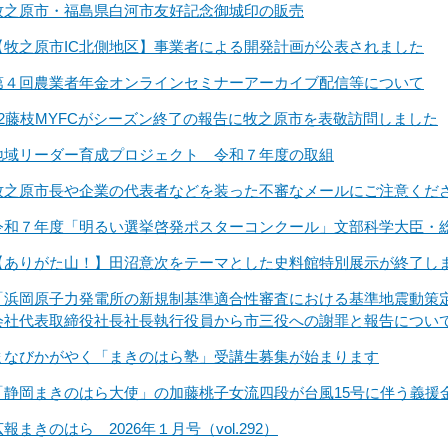
牧之原市・福島県白河市友好記念御城印の販売
【牧之原市IC北側地区】事業者による開発計画が公表されました
第４回農業者年金オンラインセミナーアーカイブ配信等について
J2藤枝MYFCがシーズン終了の報告に牧之原市を表敬訪問しました
地域リーダー育成プロジェクト 令和７年度の取組
牧之原市長や企業の代表者などを装った不審なメールにご注意くだ
令和７年度「明るい選挙啓発ポスターコンクール」文部科学大臣・
【ありがた山！】田沼意次をテーマとした史料館特別展示が終了し
「浜岡原子力発電所の新規制基準適合性審査における基準地震動策
会社代表取締役社長社長執行役員から市三役への謝罪と報告につい
まなびかがやく「まきのはら塾」受講生募集が始まります
「静岡まきのはら大使」の加藤桃子女流四段が台風15号に伴う義援
広報まきのはら 2026年１月号（vol.292）