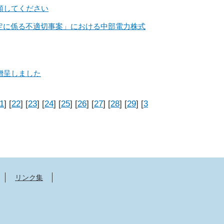
頼してください
定に係る不適切事案」における中部電力株式
贈呈しました
1
] [
22
] [
23
] [
24
] [
25
] [
26
] [
27
] [
28
] [
29
] [
3
リンク集