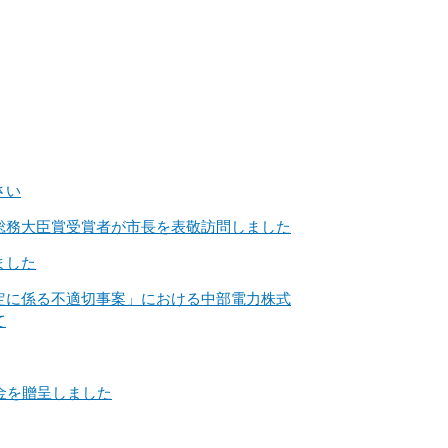
さい
総務大臣賞受賞者が市長を表敬訪問しました
ました
定に係る不適切事案」における中部電力株式
て
金を贈呈しました