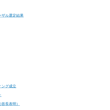
ーザル選定結果
ィング成立
た
の首長表明）