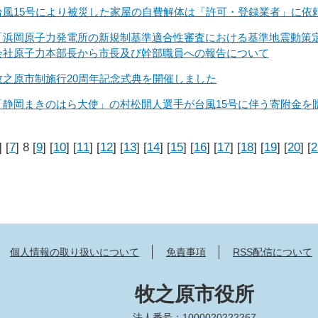
台風15号により被災した家屋の自費解体は「許可・登録業者」に依
「浜岡原子力発電所の新規制基準適合性審査における基準地震動策
会社原子力本部長から市長及び幹部職員への報告について
牧之原市制施行20周年記念式典を開催しました
「静岡まきのはら大使」の村松開人選手が台風15号に伴う寄附金を
] [
7
] 8 [
9
] [
10
] [
11
] [
12
] [
13
] [
14
] [
15
] [
16
] [
17
] [
18
] [
19
] [
20
] [
2
個人情報の取り扱いについて
免責事項
RSS配信について
牧之原市役所
法人番号：1000020222267