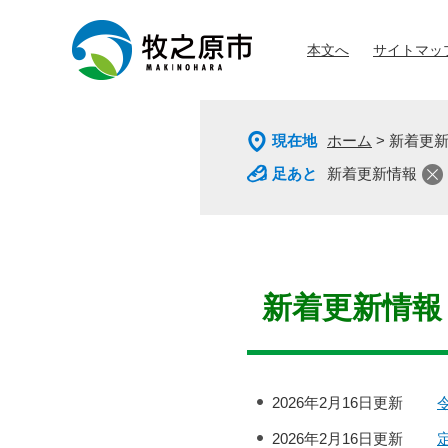
ペ
メ
ー
ニ
本文へ
サイトマッ
ジ
ュ
の
ー
先
を
頭
飛
現在地
ホーム
>
新着更
で
ば
す
し
新着更新情報
。
て
本
文
へ
本
文
新着更新情報
2026年2月16日更新
2026年2月16日更新