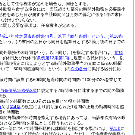
合として任命権者が定める場合も、同様とする。
外勤務を命ずる場合には、当該超えた部分の時間外勤務を必要最小
勤務を命じた日が属する当該時間又は月数の算定に係る1年の末日
わなければならない。
に関し必要な事項は、任命権者が定める。
平成17年牧之原市条例第44号。以下「給与条例」という。)
第18条
という。)
の末日の翌日から同日を起算日とする2箇月後の日までの
間外勤務代休時間をいう。以下同じ。)
を指定する場合には、
前項
。)
(休日及び代休日
(
条例第12条第1項
に規定する代休日をいう。以
時間の指定に代えようとする時間外勤務手当の支給に係る60時間
おいて「60時間超過時間」という。)
の
次の各号
に掲げる区分に応
時間に該当する60時間超過時間の時間数に100分の25を乗じて
与条例第18条第2項
に規定する7時間45分に達するまでの間の勤務
間数
時間の時間数に100分の15を乗じて得た時間数
項
又は
第4条
の規定により割り振られた1週間の正規の勤務時間を超
得た時間数
て時間外勤務代休時間を指定する場合にあっては、当該年次有給休暇
分となる時間)
を単位として行うものとする。
間の一部について時間外勤務代休時間を指定する場合には、
第1項
に
務時間について行わなければならない。
ただし、任命権者が業務の