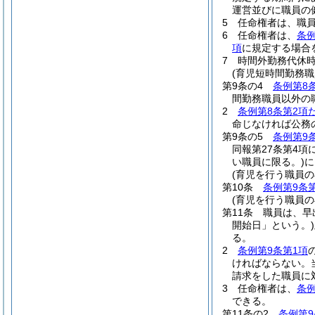
運営並びに職員の
5
任命権者は、職
6
任命権者は、
条例
項
に規定する場合
7
時間外勤務代休
(育児短時間勤務
第9条の4
条例第8
間勤務職員以外の
2
条例第8条第2項
命じなければ公務
第9条の5
条例第9
同報第27条第4
い職員に限る。)
に
(育児を行う職員の
第10条
条例第9条
(育児を行う職員
第11条
職員は、早
開始日」という。)
る。
2
条例第9条第1項
ければならない。
請求をした職員に
3
任命権者は、
条例
できる。
第11条の2
条例第9