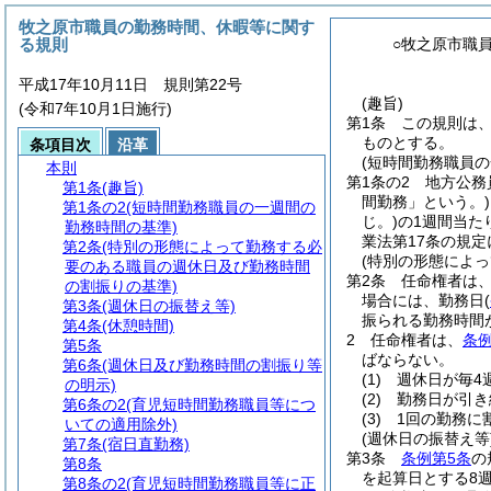
牧之原市職員の勤務時間、休暇等に関す
る規則
○牧之原市職
平成17年10月11日 規則第22号
(趣旨)
(令和7年10月1日施行)
第1条
この規則は
ものとする。
条項目次
沿革
(短時間勤務職員
本則
第1条の2
地方公務
第1条
(趣旨)
間勤務」という。)
第1条の2
(短時間勤務職員の一週間の
じ。)
の1週間当た
勤務時間の基準)
業法第17条の規
第2条
(特別の形態によって勤務する必
(特別の形態によ
要のある職員の週休日及び勤務時間
第2条
任命権者は
の割振りの基準)
場合には、勤務日
(
第3条
(週休日の振替え等)
振られる勤務時間
第4条
(休憩時間)
2
任命権者は、
条例
第5条
ばならない。
第6条
(週休日及び勤務時間の割振り等
(1)
週休日が毎4
の明示)
(2)
勤務日が引き
第6条の2
(育児短時間勤務職員等につ
(3)
1回の勤務に
いての適用除外)
(週休日の振替え等
第7条
(宿日直勤務)
第3条
条例第5条
の
第8条
を起算日とする8
第8条の2
(育児短時間勤務職員等に正