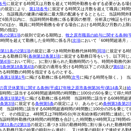
各号
に規定する時間又は月数を超えて時間外勤務を命ずる必要がある場
項
の規定により、
第1項各号
に規定する時間又は月数を超えて職員に時間
つ、当該職員の健康の確保に最大限の配慮をするとともに、当該時間外
て6箇月以内に、当該時間外勤務に係る要因の整理、分析及び検証を行
ののほか、職員に時間外勤務を命ずる場合における時間及び月数の上限
間の指定)
条の2第1項
の規則で定める期間は、
牧之原市職員の給与に関する条例
(
0時間を超えて勤務した全時間に係る月
(
次項
において「60時間超過月」
第11条の2第1項
の規定に基づき時間外勤務代休時間
(
同項
に規定する時
にある勤務日等
(
条例第12条第1項
に規定する勤務日等をいう。以下同じ
第4項
において同じ。)
に割り振られた勤務時間のうち、時間外勤務代休
与条例第18条第4項
の規定の適用を受ける時間
(以下この項及び
第6項
に
める時間数の時間を指定するものとする。
条第1項第1号
に掲げる勤務に係る時間
(
次号
に掲げる時間を除く。)
当該
の育児休業等に関する条例
(平成17年牧之原市条例第36号)
第14条
又は
給
該時間に該当する60時間超過時間の時間数に100分の50を乗じて得た時
条第1項第2号
に掲げる勤務に係る時間 当該時間に該当する60時間超過
8条第3項
に規定する
条例第5条
の規定により、あらかじめ
条例第3条第2
間 当該時間に該当する60時間超過時間の時間数に100分の25を乗じて
て、その指定は、4時間又は7時間45分
(年次有給休暇の時間に連続し
当該時間外勤務代休時間の時間数を合計した時間数が4時間又は7時間45
第11条の2第1項
の規定に基づき1回の勤務時間に割り振られた勤務時
ある勤務日等の始業の時刻から連続し、又は終業の時刻まで連続する勤