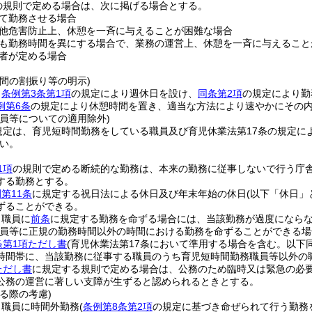
の規則で定める場合は、次に掲げる場合とする。
て勤務させる場合
他危害防止上、休憩を一斉に与えることが困難な場合
も勤務時間を異にする場合で、業務の運営上、休憩を一斉に与えること
者が定める場合
間の割振り等の明示)
、
条例第3条第1項
の規定により週休日を設け、
同条第2項
の規定により勤
例第6条
の規定により休憩時間を置き、適当な方法により速やかにその
職員等についての適用除外)
規定は、育児短時間勤務をしている職員及び育児休業法第17条の規定に
い。
1項
の規則で定める断続的な勤務は、本来の勤務に従事しないで行う庁
する勤務とする。
第11条
に規定する祝日法による休日及び年末年始の休日
(以下「休日」
ずることができる。
、職員に
前条
に規定する勤務を命ずる場合には、当該勤務が過度になら
職員等に正規の勤務時間以外の時間における勤務を命ずることができる場
条第1項ただし書
(育児休業法第17条において準用する場合を含む。以下同
時間帯に、当該勤務に従事する職員のうち育児短時間勤務職員等以外の
ただし書
に規定する規則で定める場合は、公務のため臨時又は緊急の必
公務の運営に著しい支障が生ずると認められるときとする。
る際の考慮)
、職員に時間外勤務
(
条例第8条第2項
の規定に基づき命ぜられて行う勤務