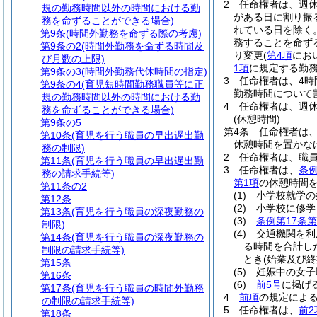
2
任命権者は、週
規の勤務時間以外の時間における勤
がある日に割り振
務を命ずることができる場合)
れている日を除く
第9条
(時間外勤務を命ずる際の考慮)
務することを命ず
第9条の2
(時間外勤務を命ずる時間及
り変更
(
第4項
にお
び月数の上限)
1項
に規定する勤
第9条の3
(時間外勤務代休時間の指定)
3
任命権者は、4
第9条の4
(育児短時間勤務職員等に正
勤務時間について
規の勤務時間以外の時間における勤
4
任命権者は、週
務を命ずることができる場合)
(休憩時間)
第9条の5
第4条
任命権者は
第10条
(育児を行う職員の早出遅出勤
休憩時間を置かな
務の制限)
2
任命権者は、職
第11条
(育児を行う職員の早出遅出勤
3
任命権者は、
条例
務の請求手続等)
第1項
の休憩時間を
第11条の2
(1)
小学校就学の
第12条
(2)
小学校に修学
第13条
(育児を行う職員の深夜勤務の
(3)
条例第17条第
制限)
(4)
交通機関を利
第14条
(育児を行う職員の深夜勤務の
る時間を合計し
制限の請求手続等)
とき
(始業及び
第15条
(5)
妊娠中の女子
第16条
(6)
前5号
に掲げ
第17条
(育児を行う職員の時間外勤務
4
前項
の規定によ
の制限の請求手続等)
5
任命権者は、
前2
第18条