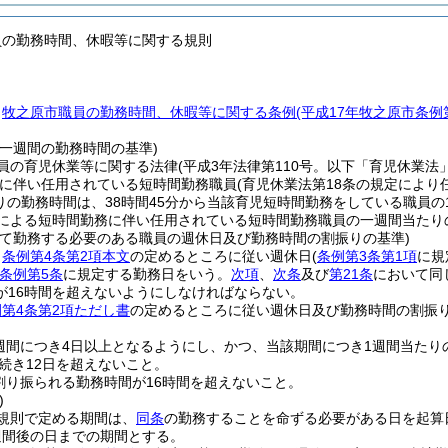
員の勤務時間、休暇等に関する規則
、
牧之原市職員の勤務時間、休暇等に関する条例
(平成17年牧之原市条例
の一週間の勤務時間の基準)
員の育児休業等に関する法律
(平成3年法律第110号。以下「育児休業法
に伴い任用されている短時間勤務職員
(育児休業法第18条の規定によ
りの勤務時間は、38時間45分から当該育児短時間勤務をしている職員
定による短時間勤務に伴い任用されている短時間勤務職員の一週間当たり
って勤務する必要のある職員の週休日及び勤務時間の割振りの基準)
、
条例第4条第2項本文
の定めるところに従い週休日
(
条例第3条第1項
に規
条例第5条
に規定する勤務日をいう。
次項
、
次条
及び
第21条
において同
が16時間を超えないようにしなければならない。
第4条第2項ただし書
の定めるところに従い週休日及び勤務時間の割振
週間につき4日以上となるようにし、かつ、当該期間につき1週間当たりの
続き12日を超えないこと。
割り振られる勤務時間が16時間を超えないこと。
)
規則で定める期間は、
同条
の勤務することを命ずる必要がある日を起算
週間後の日までの期間とする。