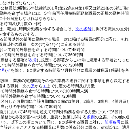
しなければならない。
方公務員法
(昭和25年法律第261号)
第22条の4第1項又は第22条の5第1
勤務を命ずる場合には、定年前再任用短時間勤務職員の正規の勤務時間
に十分留意しなければならない。
る時間及び月数の上限)
は、職員に時間外勤務を命ずる場合には、
次の各号
に掲げる職員の区分
を命ずるものとする。
る部署以外の部署に勤務する職員 次に掲げる職員の区分に応じ、それ
職員以外の職員 次の
(ア)
及び
(イ)
に定める時間
において時間外勤務を命ずる時間について45時間
おいて時間外勤務を命ずる時間について360時間
て勤務する部署が
次号
に規定する部署からこの号に規定する部署となっ
おいて時間外勤務を命ずる時間について720時間
次号
(
イ
を除く。)
に規定する時間及び月数並びに職員の健康及び福祉を
業務量、業務の実施時期その他の業務の遂行に関する事項を自ら決定する
務する職員 次の
ア
から
エ
までに定める時間及び月数
いて時間外勤務を命ずる時間について100時間未満
て時間外勤務を命ずる時間について720時間
に区分した各期間に当該各期間の直前の1箇月、2箇月、3箇月、4箇月
月当たりの平均時間について80時間
1箇月において45時間を超えて時間外勤務を命ずる月数について6箇月
例業務
(大規模災害への対処、重要な施策に関する
条例
の立案、その他の
いう。以下この項において同じ。)
に従事する職員に対し、
前項各号
に規
(当該超えることとなる時間又は月数に係る部分に限る。)
の規定は、適