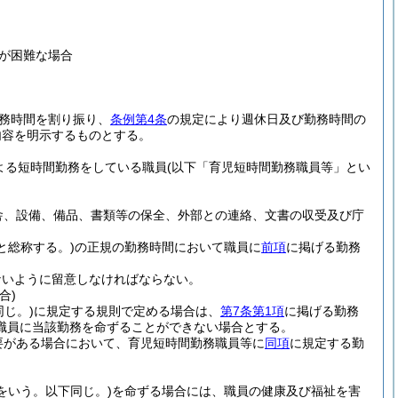
が困難な場合
務時間を割り振り、
条例第4条
の規定により週休日及び勤務時間の
内容を明示するものとする。
よる短時間勤務をしている職員
(以下「育児短時間勤務職員等」とい
舎、設備、備品、書類等の保全、外部との連絡、文書の収受及び庁
と総称する。)
の正規の勤務時間において職員に
前項
に掲げる勤務
ないように留意しなければならない。
合)
じ。)
に規定する規則で定める場合は、
第7条第1項
に掲げる勤務
職員に当該勤務を命ずることができない場合とする。
要がある場合において、育児短時間勤務職員等に
同項
に規定する勤
をいう。以下同じ。)
を命ずる場合には、職員の健康及び福祉を害