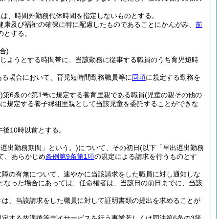
には、時間外勤務代休時間を指定しないものとする。
の健康及び福祉の確保に特に配慮したものであることにかんがみ、
前
のとする。
合)
じようとする時間帯に、当該勤務に従事する職員のうち育児短時
ある場合において、育児短時間勤務職員等に
同項
に規定する勤務を
)
第6条の4第1号に規定する養育里親である職員
(児童の親その他の
2号に規定する養子縁組里親として当該児童を委託することができな
後10時以前とする。
出遅出勤務期間」という。)
について、その初日
(以下「早出遅出勤務
て、あらかじめ
条例第9条第1項
の規定による請求を行うものとす
支障の有無について、速やかに当該請求をした職員に対し通知しな
となった場合にあっては、任命権者は、当該日の前日までに、当該
きは、当該請求をした職員に対して証明書類の提出を求めることが
規定する放課後等デイサービスを行う事業若しくは同法第6条の3第