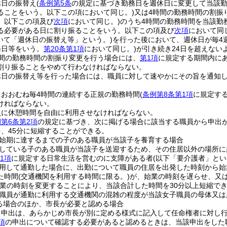
休日の振替え
(
条例第5条
の規定に基づき勤務日を週休日に変更して当該
ることをいう。以下この項において同じ。)
又は4時間の勤務時間の割振
。以下この項及び
次項
において同じ。)
のうち4時間の勤務時間を当該勤
る必要がある日に割り振ることをいう。以下この項及び
次項
において同
いて「週休日の振替え等」という。)
を行った後において、週休日が毎4
務日等をいう。
第20条第1項
において同じ。)
が引き続き24日を超えない
時間の勤務時間の割振り変更を行う場合には、
第1項
に規定する期間内に
割り振ることをやめて行わなければならない。
休日の振替え等を行った場合には、職員に対して速やかにその旨を通知
、おおむね毎4時間の連続する正規の勤務時間
(
条例第8条第1項
に規定す
ければならない。
員に休憩時間を自由に利用させなければならない。
第6条第2項
の規定に基づき、次に掲げる場合に該当する職員から申出
、45分に短縮することができる。
始期に達するまでの子のある職員が当該子を養育する場合
している子のある職員が当該子を送迎するため、その住居以外の場所に
1項
に規定する日常生活を営むのに支障がある者
(以下「要介護者」とい
用して通勤した場合に、出勤について職員の住居を出発した時刻から始
た時間
(交通機関を利用する時間に限る。)
が、始業の時刻を遅らせ、又
終業の時刻を変更することにより、当該合計した時間を30分以上短縮でき
職員が通勤に利用する交通機関の混雑の程度が当該女子職員の母体又は
る場合のほか、市長が必要と認める場合
る申出は、あらかじめ市長が別に定める様式に記入して任命権者に対し
項
の申出について確認する必要があると認めるときは、当該申出をした