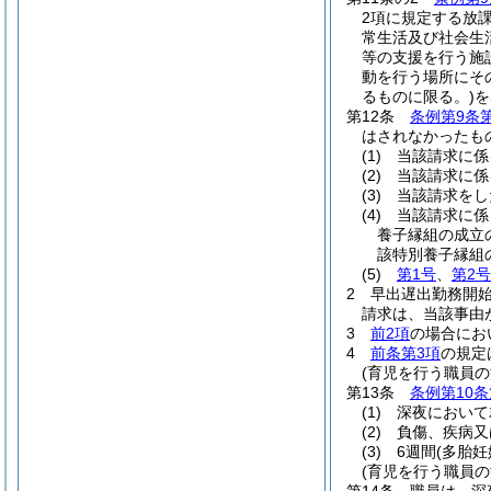
2項に規定する放
常生活及び社会生
等の支援を行う施
動を行う場所にそ
るものに限る。)
を
第12条
条例第9条
はされなかったも
(1)
当該請求に係
(2)
当該請求に係
(3)
当該請求をし
(4)
当該請求に係
養子縁組の成立
該特別養子縁組
(5)
第1号
、
第2号
2
早出遅出勤務開
請求は、当該事由
3
前2項
の場合にお
4
前条第3項
の規定
(育児を行う職員の
第13条
条例第10条
(1)
深夜において
(2)
負傷、疾病又
(3)
6週間
(多胎妊
(育児を行う職員