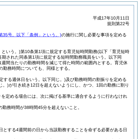
平成17年10月11日
規則第22号
第35号。以下「条例」という。)
の施行に関し必要な事項を定める
」という。)
第10条第1項に規定する育児短時間勤務
(以下「育児短時
り任期された同条第1項に規定する短時間勤務職員をいう。以下同
の1週間当たりの勤務時間を減じて得た時間の範囲内とする。
育児休
の勤務時間についても、同様とする。
定する週休日をいう。以下同じ。)
及び勤務時間の割振りを定める
じ。)
が引き続き12日を超えないようにし、かつ、1回の勤務に割り
りを定める場合には、次に掲げる基準に適合するように行わなけれ
勤務時間が38時間45分を超えないこと。
日とする4週間前の日から当該勤務することを命ずる必要がある日