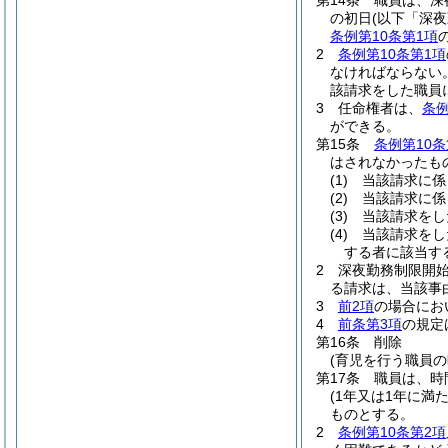
第14条
職員は、深
の初日
(以下「深
条例第10条第1項
2
条例第10条第1項
なければならない
該請求をした職員
3
任命権者は、
条例
ができる。
第15条
条例第10条
はされなかったも
(1)
当該請求に係
(2)
当該請求に係
(3)
当該請求をし
(4)
当該請求をし
する者に該当す
2
深夜勤務制限開
る請求は、当該事
3
前2項
の場合にお
4
前条第3項
の規定
第16条
削除
(育児を行う職員
第17条
職員は、時
(1年又は1年に満
ものとする。
2
条例第10条第2項