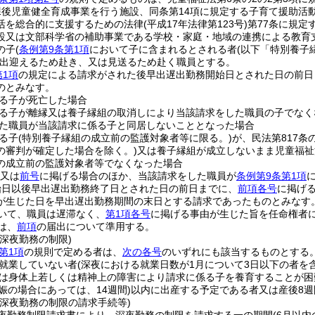
課後児童健全育成事業を行う施設、同条第14項に規定する子育て援助活
活を総合的に支援するための法律
(平成17年法律第123号)
第77条に規定
設又は文部科学省の補助事業である学校・家庭・地域の連携による教育
の子
(
条例第9条第1項
において子に含まれるとされる者
(以下「特別養子
出迎えるため赴き、又は見送るため赴く職員とする。
第1項
の規定による請求がされた後早出遅出勤務開始日とされた日の前日
のとみなす。
る子が死亡した場合
る子が離縁又は養子縁組の取消しにより当該請求をした職員の子でなく
た職員が当該請求に係る子と同居しないこととなった場合
る子
(特別養子縁組の成立前の監護対象者等に限る。)
が、民法第817
の審判が確定した場合を除く。)
又は養子縁組が成立しないまま児童福祉
の成立前の監護対象者等でなくなった場合
又は
前号
に掲げる場合のほか、当該請求をした職員が
条例第9条第1項
始日以後早出遅出勤務終了日とされた日の前日までに、
前項各号
に掲げ
が生じた日を早出遅出勤務期間の末日とする請求であったものとみなす
いて、職員は遅滞なく、
第1項各号
に掲げる事由が生じた旨を任命権者
は、
前項
の届出について準用する。
深夜勤務の制限)
第1項
の規則で定める者は、
次の各号
のいずれにも該当するものとする
就業していない者
(深夜における就業日数が1月について3日以下の者を含
は身体上若しくは精神上の障害により請求に係る子を養育することが困
娠の場合にあっては、14週間)
以内に出産する予定である者又は産後8
の深夜勤務の制限の請求手続等)