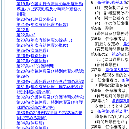
6
条例第6条第3項
第19条
(介護を行う職員の早出遅出勤
(1)
交替制によっ
務並びに深夜勤務及び時間外勤務の
(2)
計器監視その
制限)
(3)
同一公署内で
第20条
(代休日の指定)
(4)
その他任命権
第21条
(年次有給休暇の日数)
第5条
削除
第22条
(週休日及び勤務時
第22条の2
第6条
任命権者は
第23条
(年次有給休暇の繰越し)
割振りを定め、
条
第24条
(年次有給休暇の単位)
(育児短時間勤務
第25条
(病気休暇)
第6条の2
第2条
の
第26条
(特別休暇)
う。)
には適用しな
第27条
(介護休暇)
(宿日直勤務)
第27条の2
(介護時間)
第7条
条例第8条第
第28条
(病気休暇及び特別休暇の承認)
内の監視を目的と
第29条
2
任命権者は、
条例
第30条
(介護休暇及び介護時間の承認)
と同様の勤務を命
第31条
(年次有給休暇、病気休暇及び
第8条
任命権者は
特別休暇の請求等)
(育児短時間勤務
第32条
(介護休暇及び介護時間の請求)
第8条の2
条例第8
第33条
(病気休暇、特別休暇及び介護
を命じようとする
休暇の承認の決定等)
2
条例第8条第2項
第33条の2
(条例第19条の2第2項の規
務を命じなければ
則で定める期間)
(時間外勤務を命ず
第34条
(休暇簿)
第9条
任命権者は
第35条
(組合休暇)