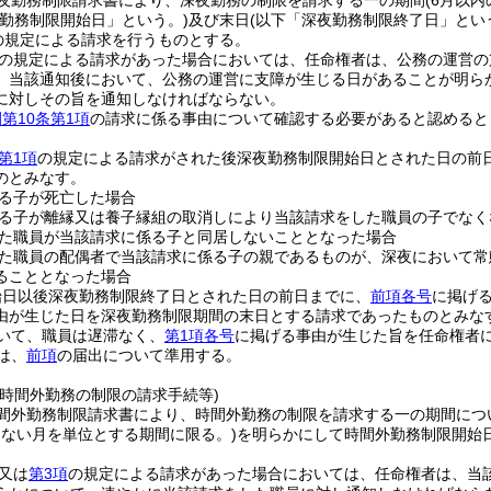
夜勤務制限請求書により、深夜勤務の制限を請求する一の期間(6月以内
夜勤務制限開始日」という。)
及び末日
(以下「深夜勤務制限終了日」とい
の規定による請求を行うものとする。
の規定による請求があった場合においては、任命権者は、公務の運営の
。
当該通知後において、公務の運営に支障が生じる日があることが明ら
に対しその旨を通知しなければならない。
第10条第1項
の請求に係る事由について確認する必要があると認めると
第1項
の規定による請求がされた後深夜勤務制限開始日とされた日の前
のとみなす。
る子が死亡した場合
る子が離縁又は養子縁組の取消しにより当該請求をした職員の子でなく
た職員が当該請求に係る子と同居しないこととなった場合
た職員の配偶者で当該請求に係る子の親であるものが、深夜において常
ることとなった場合
始日以後深夜勤務制限終了日とされた日の前日までに、
前項各号
に掲げ
由が生じた日を深夜勤務制限期間の末日とする請求であったものとみな
いて、職員は遅滞なく、
第1項各号
に掲げる事由が生じた旨を任命権者
は、
前項
の届出について準用する。
の時間外勤務の制限の請求手続等)
間外勤務制限請求書により、時間外勤務の制限を請求する一の期間につ
たない月を単位とする期間に限る。)
を明らかにして時間外勤務制限開始
又は
第3項
の規定による請求があった場合においては、任命権者は、当