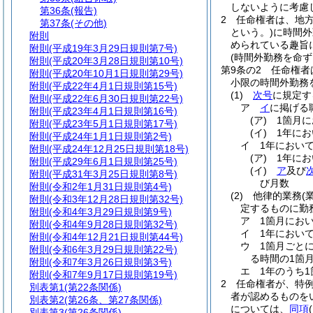
しないように考慮
第36条
(報告)
2
任命権者は、地
第37条
(その他)
という。)
に時間外
附則
められている趣旨
附則
(平成19年3月29日規則第7号)
(時間外勤務を命ず
附則
(平成20年3月28日規則第10号)
第9条の2
任命権者
附則
(平成20年10月1日規則第29号)
小限の時間外勤務
附則
(平成22年4月1日規則第15号)
(1)
次号
に規定す
附則
(平成22年6月30日規則第22号)
ア
イ
に掲げる
附則
(平成23年4月1日規則第16号)
(ア)
1箇月
附則
(平成23年5月1日規則第17号)
(イ)
1年に
附則
(平成24年1月1日規則第2号)
イ
1年におい
附則
(平成24年12月25日規則第18号)
(ア)
1年に
附則
(平成29年6月1日規則第25号)
(イ)
ア
及び
附則
(平成31年3月25日規則第8号)
び月数
附則
(令和2年1月31日規則第4号)
(2)
他律的業務
(
附則
(令和3年12月28日規則第32号)
定するものに勤
附則
(令和4年3月29日規則第9号)
ア
1箇月にお
附則
(令和4年9月28日規則第32号)
イ
1年におい
附則
(令和4年12月21日規則第44号)
ウ
1箇月ごと
附則
(令和6年3月29日規則第22号)
る時間の1箇
附則
(令和7年3月26日規則第3号)
エ
1年のうち
附則
(令和7年9月17日規則第19号)
2
任命権者が、特
別表第1
(第22条関係)
者が認めるものを
別表第2
(第26条、第27条関係)
については、
同項
別表第3
(第26条関係)