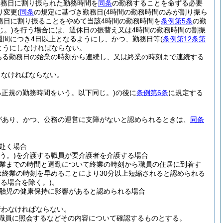
勤務日に割り振られた勤務時間を
同条
の勤務することを命ずる必要
り変更
(
同条
の規定に基づき勤務日
(4時間の勤務時間のみが割り振ら
務日に割り振ることをやめて当該4時間の勤務時間を
条例第5条
の勤
じ。)
を行う場合には、週休日の振替え又は4時間の勤務時間の割振
週間につき4日以上となるようにし、かつ、勤務日等
(
条例第12条第
ようにしなければならない。
ある勤務日の始業の時刻から連続し、又は終業の時刻まで連続する
しなければならない。
る正規の勤務時間をいう。以下同じ。)
の後に
条例第6条
に規定する
があり、かつ、公務の運営に支障がないと認められるときは、
同条
赴く場合
う。)
を介護する職員が要介護者を介護する場合
業までの時間と退勤について終業の時刻から職員の住居に到着す
は終業の時刻を早めることにより30分以上短縮されると認められる
る場合を除く。)
。
胎児の健康保持に影響があると認められる場合
行わなければならない。
職員に照会するなどその内容について確認するものとする。