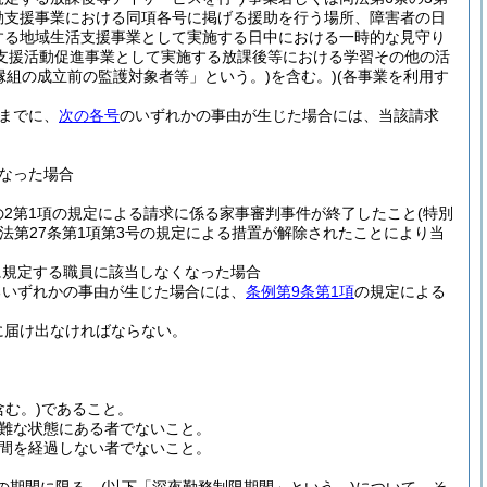
動支援事業における同項各号に掲げる援助を行う場所、障害者の日
する地域生活支援事業として実施する日中における一時的な見守り
支援活動促進事業として実施する放課後等における学習その他の活
縁組の成立前の監護対象者等」という。)
を含む。)
(各事業を利用す
までに、
次の各号
のいずれかの事由が生じた場合には、当該請求
なった場合
条の2第1項の規定による請求に係る家事審判事件が終了したこと
(特別
法第27条第1項第3号の規定による措置が解除されたことにより当
に規定する職員に該当しなくなった場合
るいずれかの事由が生じた場合には、
条例第9条第1項
の規定による
。
に届け出なければならない。
。
む。)
であること。
難な状態にある者でないこと。
週間を経過しない者でないこと。