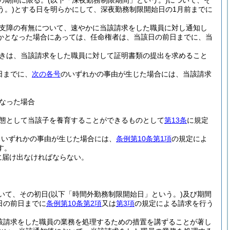
の期間に限る。
(以下「深夜勤務制限期間」という。)
について、そ
う。)
とする日を明らかにして、深夜勤務制限開始日の1月前までに
支障の有無について、速やかに当該請求をした職員に対し通知し
かとなった場合にあっては、任命権者は、当該日の前日までに、当
きは、当該請求をした職員に対して証明書類の提出を求めること
日までに、
次の各号
のいずれかの事由が生じた場合には、当該請求
なった場合
態として当該子を養育することができるものとして
第13条
に規定
るいずれかの事由が生じた場合には、
条例第10条第1項
の規定によ
す。
に届け出なければならない。
いて、その初日
(以下「時間外勤務制限開始日」という。)
及び期間
日の前日までに
条例第10条第2項
又は
第3項
の規定による請求を行う
該請求をした職員の業務を処理するための措置を講ずることが著し