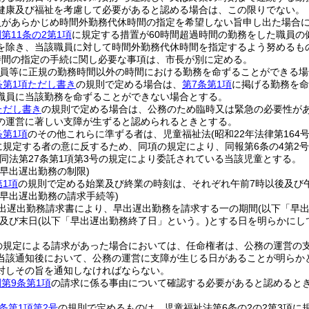
健康及び福祉を考慮して必要があると認める場合は、この限りでない。
員があらかじめ時間外勤務代休時間の指定を希望しない旨申し出た場合
第11条の2第1項
に規定する措置が60時間超過時間の勤務をした職員
を除き、当該職員に対して時間外勤務代休時間を指定するよう努めるも
時間の指定の手続に関し必要な事項は、市長が別に定める。
職員等に正規の勤務時間以外の時間における勤務を命ずることができる場
条第1項ただし書き
の規則で定める場合は、
第7条第1項
に掲げる勤務を命
職員に当該勤務を命ずることができない場合とする。
ただし書き
の規則で定める場合は、公務のため臨時又は緊急の必要性が
の運営に著しい支障が生ずると認められるときとする。
条第1項
のその他これらに準ずる者は、児童福祉法
(昭和22年法律第164号
項に規定する者の意に反するため、同項の規定により、同報第6条の4第
同法第27条第1項第3号の規定により委託されている当該児童とする。
早出遅出勤務の制限)
第1項
の規則で定める始業及び終業の時刻は、それぞれ午前7時以後及び午
の早出遅出勤務の請求手続等)
出遅出勤務請求書により、早出遅出勤務を請求する一の期間
(以下「早
及び末日
(以下「早出遅出勤務終了日」という。)
とする日を明らかにし
の規定による請求があった場合においては、任命権者は、公務の運営の
当該通知後において、公務の運営に支障が生じる日があることが明らか
対しその旨を通知しなければならない。
第9条第1項
の請求に係る事由について確認する必要があると認めると
条第1項第2号
の規則で定めるものは、児童福祉法第6条の2の2第3項に