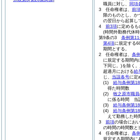
職員に対し、
同項
3
任命権者は、
前
限のものとし、か
の翌日から起算し
4
前3項
に定めるも
(時間外勤務代休時
第9条の3
条例第11
第4項
に規定する6
期間とする。
2
任命権者は、
条例
に規定する期間内
下同じ。)
を除く。
超過月における
給
じ、
当該各号
に定
(1)
給与条例第18
得た時間数
(2)
牧之原市職員
に係る時間 当
(3)
給与条例第18
(4)
給与条例第1
えて勤務した時
3
前項
の場合におい
の時間の時間数と
4
任命権者は、
条例
規定する期間内に