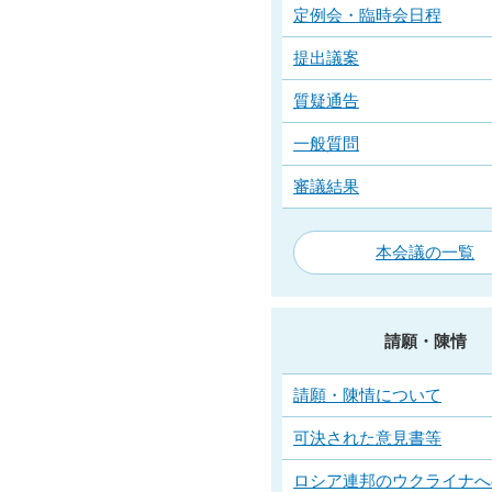
定例会・臨時会日程
提出議案
質疑通告
一般質問
審議結果
本会議の一覧
請願・陳情
請願・陳情について
可決された意見書等
ロシア連邦のウクライナへ