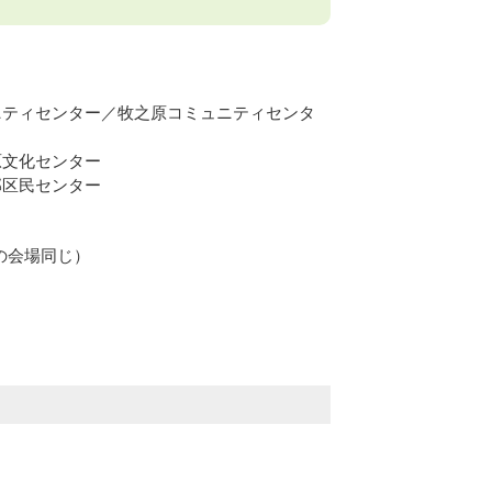
ニティセンター／牧之原コミュニティセンタ
原文化センター
部区民センター
の会場同じ）