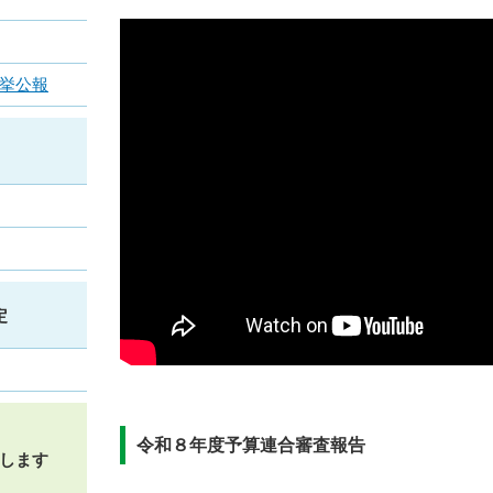
挙公報
定
令和８年度予算連合審査報告
します