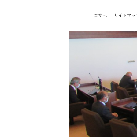
ペ
メ
ー
ニ
本文へ
サイトマッ
ジ
ュ
の
ー
先
を
頭
飛
で
ば
す
し
。
て
本
文
へ