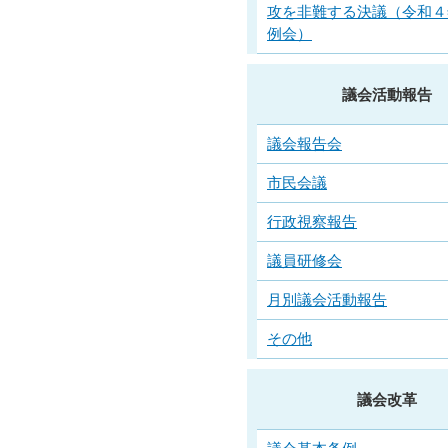
攻を非難する決議（令和４
例会）
議会活動報告
議会報告会
市民会議
行政視察報告
議員研修会
月別議会活動報告
その他
議会改革