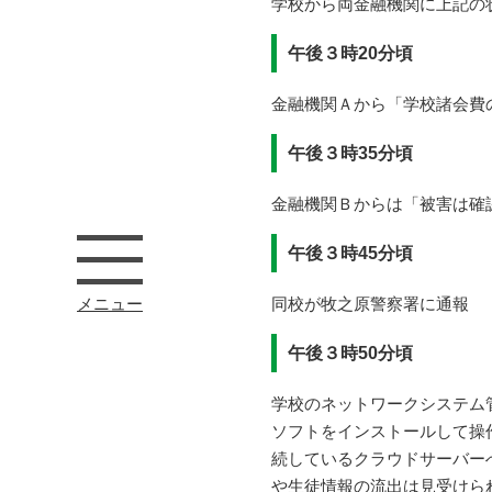
学校から両金融機関に上記の
午後３時20分頃
金融機関Ａから「学校諸会費の
午後３時35分頃
金融機関Ｂからは「被害は確
午後３時45分頃
メニュー
同校が牧之原警察署に通報
午後３時50分頃
学校のネットワークシステム
ソフトをインストールして操
続しているクラウドサーバー
や生徒情報の流出は見受けら