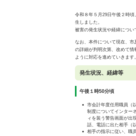
令和８年５月29日午後２時
生しました。
被害の発生状況や経緯につい
なお、本件について現在、市
の詳細が判明次第、改めて情
ように対応を進めていきます
発生状況、経緯等
午後１時50分頃
市会計年度任用職員（
制度についてインターネッ
ィを装う警告画面が出現し
話、電話に出た相手（
相手の指示に従い、職