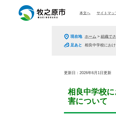
ペ
メ
ー
ニ
本文へ
サイトマッ
ジ
ュ
の
ー
先
を
頭
飛
現在地
ホーム
>
組織で
で
ば
す
し
相良中学校におけ
。
て
本
文
へ
本
更新日：2026年6月1日更新
文
相良中学校に
害について