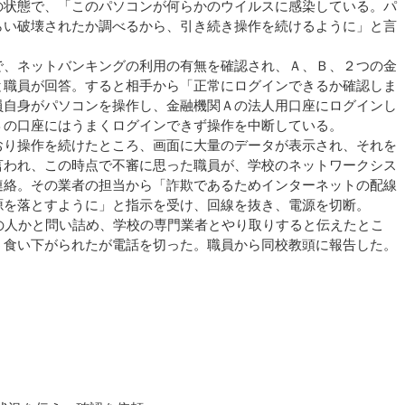
の状態で、「このパソコンが何らかのウイルスに感染している。パ
らい破壊されたか調べるから、引き続き操作を続けるように」と言
で、ネットバンキングの利用の有無を確認され、Ａ、Ｂ、２つの金
と職員が回答。すると相手から「正常にログインできるか確認しま
員自身がパソコンを操作し、金融機関Ａの法人用口座にログインし
Ｂの口座にはうまくログインできず操作を中断している。
おり操作を続けたところ、画面に大量のデータが表示され、それを
言われ、この時点で不審に思った職員が、学校のネットワークシス
連絡。その業者の担当から「詐欺であるためインターネットの配線
源を落とすように」と指示を受け、回線を抜き、電源を切断。
oftの人かと問い詰め、学校の専門業者とやり取りすると伝えたとこ
う食い下がられたが電話を切った。職員から同校教頭に報告した。