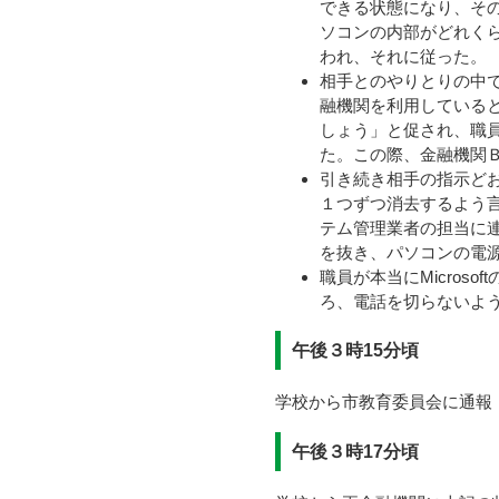
できる状態になり、そ
ソコンの内部がどれく
われ、それに従った。
相手とのやりとりの中
融機関を利用している
しょう」と促され、職
た。この際、金融機関
引き続き相手の指示ど
１つずつ消去するよう
テム管理業者の担当に
を抜き、パソコンの電
職員が本当にMicros
ろ、電話を切らないよ
午後３時15分頃
学校から市教育委員会に通報
午後３時17分頃