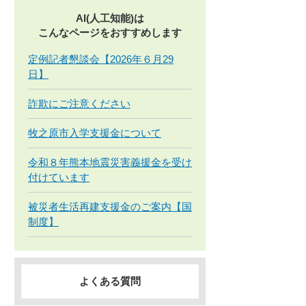
AI(人工知能)は
こんなページをおすすめします
定例記者懇談会【2026年６月29
日】
詐欺にご注意ください
牧之原市入学支援金について
令和８年熊本地震災害義援金を受け
付けています
被災者生活再建支援金のご案内【国
制度】
よくある質問