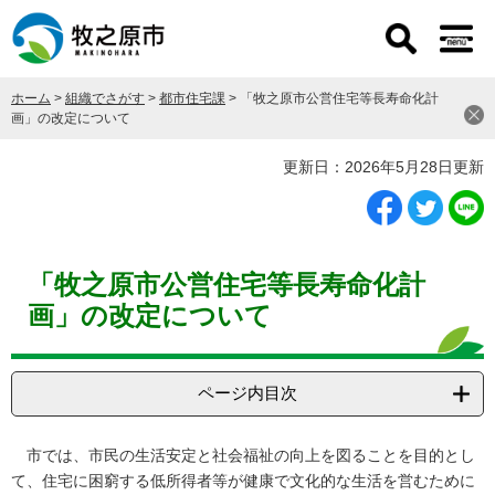
ペ
メ
ー
ニ
ジ
ュ
の
ー
ホーム
>
組織でさがす
>
都市住宅課
>
「牧之原市公営住宅等長寿命化計
先
を
画」の改定について
頭
飛
で
ば
本
更新日：2026年5月28日更新
す
し
文
。
て
本
文
へ
「牧之原市公営住宅等長寿命化計
画」の改定について
ページ内目次
市では、市民の生活安定と社会福祉の向上を図ることを目的とし
て、住宅に困窮する低所得者等が健康で文化的な生活を営むために