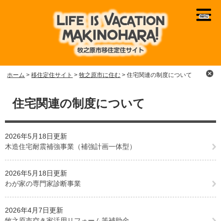
ペ
メ
ー
ニ
ジ
ュ
の
ー
先
を
頭
飛
で
ば
ホーム
>
移住定住サイト
>
牧之原市に住む
>
住宅関連の制度について
す
し
。
て
本
本
文
住宅関連の制度について
文
へ
2026年5月18日更新
木造住宅耐震補強事業（補強計画一体型）
2026年5月18日更新
わが家の専門家診断事業
2026年4月7日更新
牧之原市空き家活用リフォーム等補助金