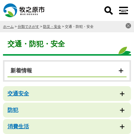
ペ
メ
ー
ニ
ジ
ュ
の
ー
ホーム
>
分類でさがす
>
防災・安全
>
交通・防犯・安全
先
を
頭
飛
本
で
ば
文
交通・防犯・安全
す
し
。
て
本
文
新着情報
へ
交通安全
防犯
消費生活