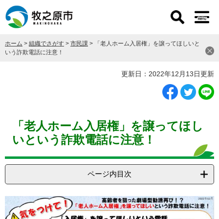
ペ
メ
ー
ニ
ジ
ュ
の
ー
ホーム
>
組織でさがす
>
市民課
>
「老人ホーム入居権」を譲ってほしいと
先
を
いう詐欺電話に注意！
頭
飛
で
ば
本
更新日：2022年12月13日更新
す
し
文
。
て
本
文
へ
「老人ホーム入居権」を譲ってほし
いという詐欺電話に注意！
ページ内目次