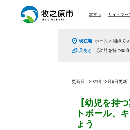
ペ
メ
ー
ニ
本文へ
サイトマッ
ジ
ュ
の
ー
先
を
頭
飛
現在地
ホーム
>
組織で
で
ば
す
し
【幼児を持つ家庭
。
て
本
文
へ
本
更新日：2021年12月6日更新
文
【幼児を持つ
トボール、キ
ょう