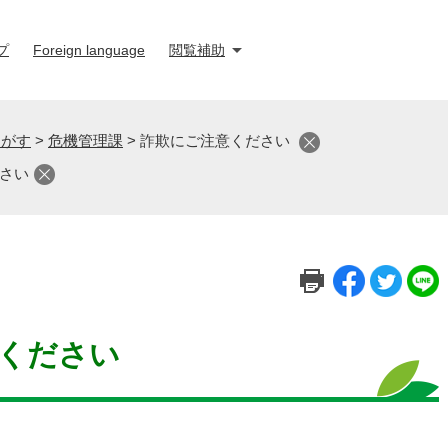
プ
Foreign language
閲覧補助
さがす
>
危機管理課
>
詐欺にご注意ください
さい
ください