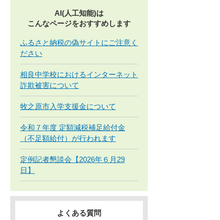
AI(人工知能)は
こんなページをおすすめします
ふるさと納税の偽サイトにご注意く
ださい
相良中学校におけるインターネット
詐欺被害について
牧之原市入学支援金について
令和７年度 定額減税補足給付金
（不足額給付）が行われます
定例記者懇談会【2026年６月29
日】
よくある質問