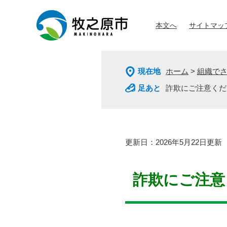
ペ
メ
ー
ニ
本文へ
サイトマッ
ジ
ュ
の
ー
先
を
頭
飛
現在地
ホーム
>
組織で
で
ば
す
し
詐欺にご注意くだ
。
て
本
文
へ
本
更新日：2026年5月22日更新
文
詐欺にご注意