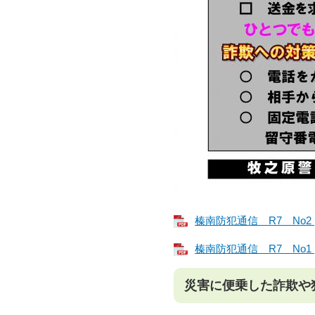
榛南防犯通信 R7 No2 [
榛南防犯通信 R7 No1 [
災害に便乗した詐欺や