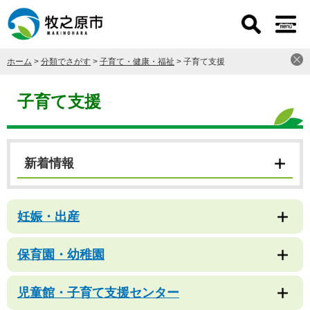
ペ
メ
ー
ニ
ジ
ュ
の
ー
ホーム
>
分類でさがす
>
子育て・健康・福祉
>
子育て支援
先
を
頭
飛
本
で
ば
文
子育て支援
す
し
。
て
本
文
新着情報
へ
妊娠・出産
保育園・幼稚園
児童館・子育て支援センター