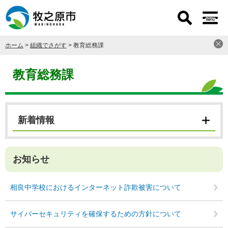
ペ
メ
ー
ニ
ジ
ュ
の
ー
ホーム
>
組織でさがす
>
教育総務課
先
を
頭
飛
本
で
ば
文
教育総務課
す
し
。
て
本
文
新着情報
へ
お知らせ
相良中学校におけるインターネット詐欺被害について
サイバーセキュリティを確保するための方針について