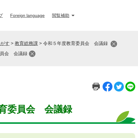
プ
Foreign language
閲覧補助
さがす
>
教育総務課
>
令和５年度教育委員会 会議録
員会 会議録
育委員会 会議録