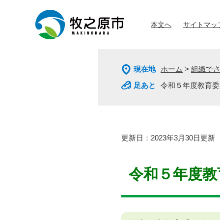
ペ
メ
ー
ニ
本文へ
サイトマッ
ジ
ュ
の
ー
先
を
頭
飛
現在地
ホーム
>
組織で
で
ば
す
し
令和５年度教育委
。
て
本
文
へ
本
更新日：2023年3月30日更新
文
令和５年度教