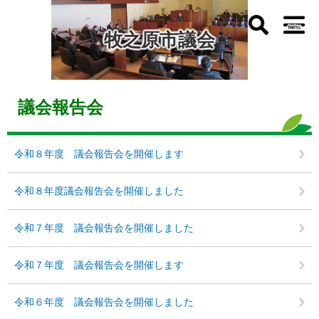
ペ
メ
ー
ニ
牧之原市議会
ジ
ュ
の
ー
先
を
頭
飛
本
で
ば
文
議会報告会
す
し
。
て
本
令和８年度 議会報告会を開催します
文
へ
令和８年度議会報告会を開催しました
令和７年度 議会報告会を開催しました
令和７年度 議会報告会を開催します
令和６年度 議会報告会を開催しました