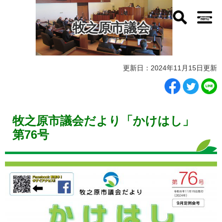
ペ
メ
ー
ニ
牧之原市議会
ジ
ュ
の
ー
先
を
頭
飛
本
で
ば
更新日：2024年11月15日更新
文
す
し
。
て
本
文
牧之原市議会だより「かけはし」
へ
第76号