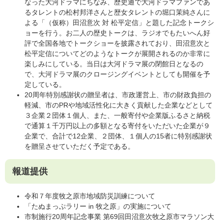
なった大河ドラマにちなみ、歴史通で大河ドラマファンであ
るタレントの松村邦洋さんと歴女タレントの堀口茉純さんに
よる「（仮称）田沼意次 対 松平定信」と題した記念トークシ
ョーを行う。お二人の歴史トークは、ラジオでもたいへん好
評で全国各地でトークショーを披露されており、田沼意次と
松平定信についてどのようなトークが展開されるのか非常に
楽しみにしている。当日は大河ドラマ展の閉館日となるの
で、大河ドラマ展のクロージングイベントとしても開催を予
定している。
20周年特別感謝状の贈呈者は、市政運営上、市の財政負担の
軽減、市のPRや地域活性化に大きく貢献した企業などとして
３企業２団体１個人、また、一般寄付や企業版ふるさと納税
で通算１千万円以上の多額となる寄付をいただいた企業が９
企業で、合計で12企業、２団体、１個人の15者に特別感謝状
を贈呈させていただく予定である。
報道提供
令和７年度牧之原市地域防災訓練について
「たぬまっぷラリー in 牧之原」の実施について
市制施行20周年記念事業 第69回田沼意次牧之原市マラソン大