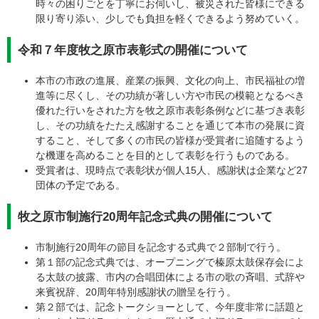
時々の困りごとを丁寧にお伺いし、被災された皆様にできる
限り寄り添い、少しでも負担を軽くできるよう努めていく。
令和７年度牧之原市表彰式の開催について
本市の市政の進展、産業の振興、文化の向上、市民福祉の増
進等に尽くし、その功績が著しい方や市民の模範となるべき
優れた行いをされた方を牧之原市表彰条例などに基づき表彰
し、その功績をたたえ感謝することを通じて本市の発展に資
すること、そして多くの市民の皆様が受賞者に追随するよう
な機運を高めることを目的として表彰を行うものである。
受賞者は、現時点で表彰状が個人15人、感謝状は企業など27
団体の予定である。
牧之原市制施行20周年記念式典の開催について
市制施行20周年の節目を記念する式典で２部制で行う。
第１部の記念式典では、オープニングで榛原太鼓保存会によ
る太鼓の披露、市内の合唱団体による市の歌の斉唱、式辞や
来賓祝辞、20周年特別感謝状の贈呈を行う。
第２部では、記念トークショーとして、今年度非常に話題と