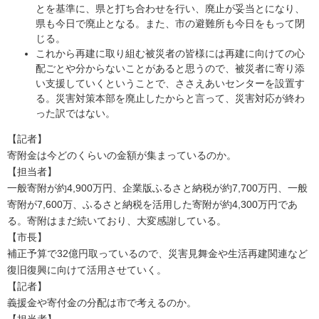
とを基準に、県と打ち合わせを行い、廃止が妥当とになり、
県も今日で廃止となる。また、市の避難所も今日をもって閉
じる。
これから再建に取り組む被災者の皆様には再建に向けての心
配ごとや分からないことがあると思うので、被災者に寄り添
い支援していくということで、ささえあいセンターを設置す
る。災害対策本部を廃止したからと言って、災害対応が終わ
った訳ではない。
【記者】
寄附金は今どのくらいの金額が集まっているのか。
【担当者】
一般寄附が約4,900万円、企業版ふるさと納税が約7,700万円、一般
寄附が7,600万、ふるさと納税を活用した寄附が約4,300万円であ
る。寄附はまだ続いており、大変感謝している。
【市長】
補正予算で32億円取っているので、災害見舞金や生活再建関連など
復旧復興に向けて活用させていく。
【記者】
義援金や寄付金の分配は市で考えるのか。