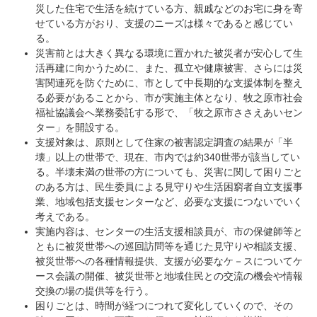
災した住宅で生活を続けている方、親戚などのお宅に身を寄
せている方がおり、支援のニーズは様々であると感じてい
る。
災害前とは大きく異なる環境に置かれた被災者が安心して生
活再建に向かうために、また、孤立や健康被害、さらには災
害関連死を防ぐために、市として中長期的な支援体制を整え
る必要があることから、市が実施主体となり、牧之原市社会
福祉協議会へ業務委託する形で、「牧之原市ささえあいセン
ター」を開設する。
支援対象は、原則として住家の被害認定調査の結果が「半
壊」以上の世帯で、現在、市内では約340世帯が該当してい
る。半壊未満の世帯の方についても、災害に関して困りごと
のある方は、民生委員による見守りや生活困窮者自立支援事
業、地域包括支援センターなど、必要な支援につないでいく
考えである。
実施内容は、センターの生活支援相談員が、市の保健師等と
ともに被災世帯への巡回訪問等を通じた見守りや相談支援、
被災世帯への各種情報提供、支援が必要なケ－スについてケ
ース会議の開催、被災世帯と地域住民との交流の機会や情報
交換の場の提供等を行う。
困りごとは、時間が経つにつれて変化していくので、その