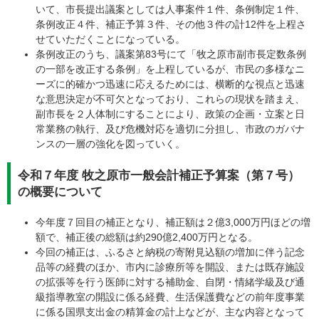
いて、市長提出議案としては人事案件１件、条例制定１件、
条例改正４件、補正予算３件、その他３件の計12件を上程さ
せていただくことになっている。
条例改正のうち、議案第83号にて「牧之原市副市長定数条例
の一部を改正する条例」を上程しているが、市民の多様なニ
ーズに的確かつ迅速に応えるためには、横断的な視点と迅速
な意思決定が不可欠となっており、これらの現状を踏まえ、
副市長を２人体制にすることにより、政策の企画・立案と日
常業務の執行、及び危機対応を適切に分担し、市政のガバナ
ンスの一層の強化を図っていく。
令和７年度 牧之原市一般会計補正予算案（第７号）
の概要について
今年度７回目の補正となり、補正額は２億3,000万円ほどの増
額で、補正後の総額は約290億2,400万円となる。
今回の補正は、ふるさと納税の寄附見込額の増加に伴う記念
品等の経費のほか、市内に診療所等を開設、または既存施設
の拡張等を行う医師に対する補助金、自閉・情緒学級及び通
級指導教室の開設に係る経費、生活保護費などの前年度事業
に係る国県支出金の精算金の計上などが、主な内容となって