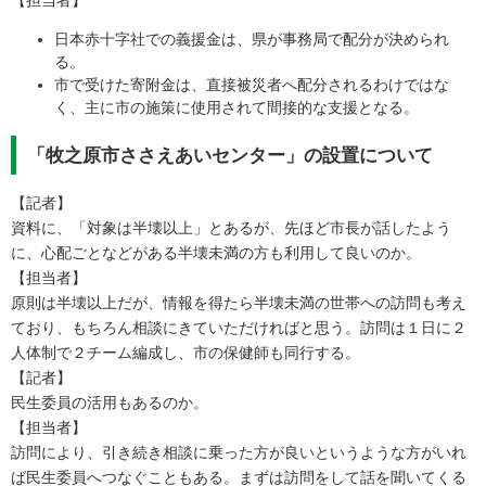
【担当者】
日本赤十字社での義援金は、県が事務局で配分が決められ
る。
市で受けた寄附金は、直接被災者へ配分されるわけではな
く、主に市の施策に使用されて間接的な支援となる。​
「牧之原市ささえあいセンター」の設置について
【記者】
資料に、「対象は半壊以上」とあるが、先ほど市長が話したよう
に、心配ごとなどがある半壊未満の方も利用して良いのか。
【担当者】
原則は半壊以上だが、情報を得たら半壊未満の世帯への訪問も考え
ており、もちろん相談にきていただければと思う。訪問は１日に２
人体制で２チーム編成し、市の保健師も同行する。
【記者】
民生委員の活用もあるのか。
【担当者】
訪問により、引き続き相談に乗った方が良いというような方がいれ
ば民生委員へつなぐこともある。まずは訪問をして話を聞いてくる