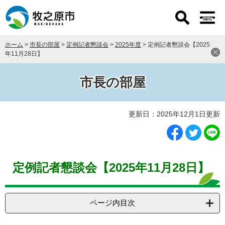
ペ
メ
ー
ニ
ジ
ュ
の
ー
ホーム
>
市長の部屋
>
定例記者懇談会
>
2025年度
>
定例記者懇談会【2025
先
を
年11月28日】
頭
飛
で
ば
す
し
市長の部屋
。
て
本
本
文
更新日：2025年12月1日更新
文
へ
定例記者懇談会【2025年11月28日】
ページ内目次