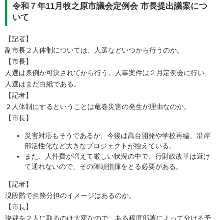
令和７年11月牧之原市議会定例会 市長提出議案につ
いて
【記者】
副市長２人体制については、人選などいつから行うのか。
【市長】
人選は条例が可決されてから行う。人事案件は２月定例会に行い、
人選はまだ白紙である。
【記者】
２人体制にするということは竜巻災害の発生が理由なのか。
【市長】
災害対応もそうであるが、今後は高台開発や学校再編、沿岸
部活性化など大きなプロジェクトが控えている。
また、人件費が増えて厳しい状況の中で、行財政改革は避け
て通れないので、その陣頭指揮をとる必要がある。
【記者】
現段階で担務分担のイメージはあるのか。
【市長】
決裁を２人に取るのは大変なので、ある程度部署によって分ける予