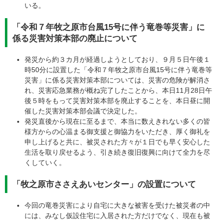
いる。
「令和７年牧之原市台風15号に伴う竜巻等災害」に
係る災害対策本部の廃止について
発災から約３カ月が経過しようとしており、９月５日午後１
時50分に設置した「令和７年牧之原市台風15号に伴う竜巻等
災害」に係る災害対策本部については、災害の危険が解消さ
れ、災害応急業務が概ね完了したことから、本日11月28日午
後５時をもって災害対策本部を廃止することを、本日昼に開
催した災害対策本部会議で決定した。
発災直後から現在に至るまで、本当に数えきれない多くの皆
様方からの心温まる御支援と御協力をいただき、厚く御礼を
申し上げると共に、被災された方々が１日でも早く安心した
生活を取り戻せるよう、引き続き復旧復興に向けて全力を尽
くしていく。
「牧之原市ささえあいセンター」の設置について
今回の竜巻災害により自宅に大きな被害を受けた被災者の中
には、みなし仮設住宅に入居された方だけでなく、現在も被