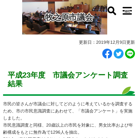
ペ
メ
ー
ニ
牧之原市議会
ジ
ュ
の
ー
先
を
頭
飛
本
で
ば
更新日：2019年12月9日更新
文
す
し
。
て
本
文
平成23年度 市議会アンケート調査
へ
結果
市民の皆さんが市議会に対してどのように考えているかを調査する
ため、市の市民意識調査にあわせて、「市議会アンケート」を実施
しました。
市民意識調査と同様、20歳以上の市民を対象に、男女比率および年
齢構成をもとに無作為で1296人を抽出。