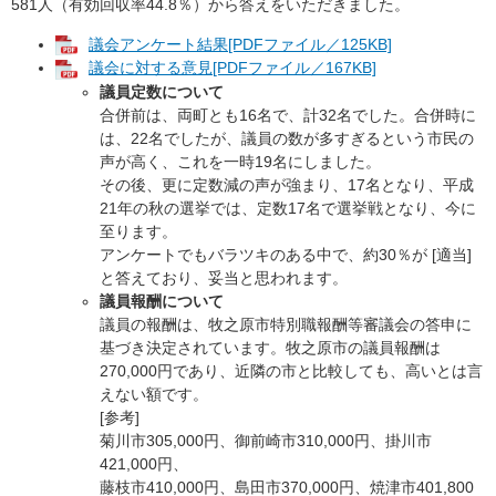
581人（有効回収率44.8％）から答えをいただきました。
議会アンケート結果[PDFファイル／125KB]
議会に対する意見[PDFファイル／167KB]
議員定数について
合併前は、両町とも16名で、計32名でした。合併時に
は、22名でしたが、議員の数が多すぎるという市民の
声が高く、これを一時19名にしました。
その後、更に定数減の声が強まり、17名となり、平成
21年の秋の選挙では、定数17名で選挙戦となり、今に
至ります。
アンケートでもバラツキのある中で、約30％が [適当]
と答えており、妥当と思われます。
議員報酬について
議員の報酬は、牧之原市特別職報酬等審議会の答申に
基づき決定されています。牧之原市の議員報酬は
270,000円であり、近隣の市と比較しても、高いとは言
えない額です。
[参考]
菊川市305,000円、御前崎市310,000円、掛川市
421,000円、
藤枝市410,000円、島田市370,000円、焼津市401,800