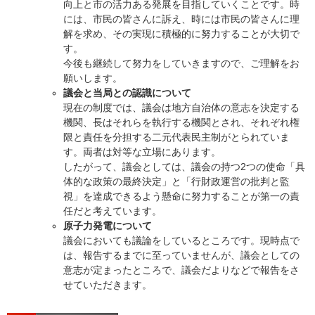
向上と市の活力ある発展を目指していくことです。時
には、市民の皆さんに訴え、時には市民の皆さんに理
解を求め、その実現に積極的に努力することが大切で
す。
今後も継続して努力をしていきますので、ご理解をお
願いします。
議会と当局との認識について
現在の制度では、議会は地方自治体の意志を決定する
機関、長はそれらを執行する機関とされ、それぞれ権
限と責任を分担する二元代表民主制がとられていま
す。両者は対等な立場にあります。
したがって、議会としては、議会の持つ2つの使命「具
体的な政策の最終決定」と「行財政運営の批判と監
視」を達成できるよう懸命に努力することが第一の責
任だと考えています。
原子力発電について
議会においても議論をしているところです。現時点で
は、報告するまでに至っていませんが、議会としての
意志が定まったところで、議会だよりなどで報告をさ
せていただきます。