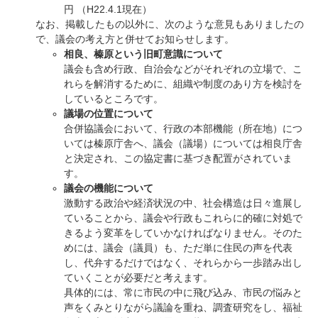
円 （H22.4.1現在）
なお、掲載したもの以外に、次のような意見もありましたの
で、議会の考え方と併せてお知らせします。
相良、榛原という旧町意識について
議会も含め行政、自治会などがそれぞれの立場で、こ
れらを解消するために、組織や制度のあり方を検討を
しているところです。
議場の位置について
合併協議会において、行政の本部機能（所在地）につ
いては榛原庁舎へ、議会（議場）については相良庁舎
と決定され、この協定書に基づき配置がされていま
す。
議会の機能について
激動する政治や経済状況の中、社会構造は日々進展し
ていることから、議会や行政もこれらに的確に対処で
きるよう変革をしていかなければなりません。そのた
めには、議会（議員）も、ただ単に住民の声を代表
し、代弁するだけではなく、それらから一歩踏み出し
ていくことが必要だと考えます。
具体的には、常に市民の中に飛び込み、市民の悩みと
声をくみとりながら議論を重ね、調査研究をし、福祉