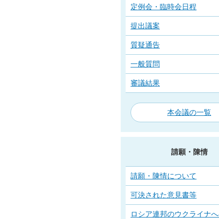
定例会・臨時会日程
提出議案
質疑通告
一般質問
審議結果
本会議の一覧
請願・陳情
請願・陳情について
可決された意見書等
ロシア連邦のウクライナへ