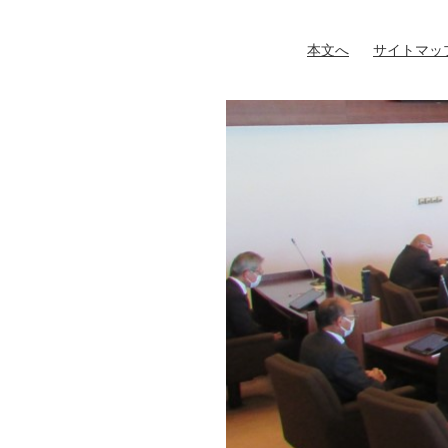
ペ
メ
ー
ニ
本文へ
サイトマッ
ジ
ュ
の
ー
先
を
頭
飛
で
ば
す
し
。
て
本
文
へ