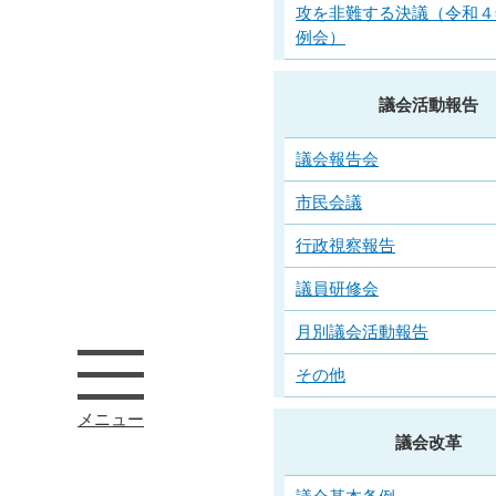
攻を非難する決議（令和４
例会）
議会活動報告
議会報告会
市民会議
行政視察報告
議員研修会
月別議会活動報告
その他
メニュー
議会改革