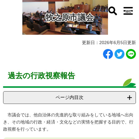
ペ
メ
ー
ニ
牧之原市議会
ジ
ュ
の
ー
先
を
頭
飛
本
で
ば
更新日：2026年6月5日更新
文
す
し
。
て
本
文
過去の行政視察報告
へ
ページ内目次
市議会では、他自治体の先進的な取り組みをしている地域へ出向
き、その地域の行政・経済・文化などの実情を把握する目的で、行
政視察を行っています。