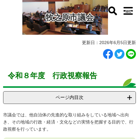
ペ
メ
ー
ニ
牧之原市議会
ジ
ュ
の
ー
先
を
頭
飛
本
で
ば
更新日：2026年6月5日更新
文
す
し
。
て
本
文
令和８年度 行政視察報告
へ
ページ内目次
市議会では、他自治体の先進的な取り組みをしている地域へ出向
き、その地域の行政・経済・文化などの実情を把握する目的で、行
政視察を行っています。