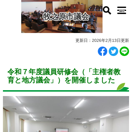
ペ
メ
ー
ニ
牧之原市議会
ジ
ュ
の
ー
先
を
頭
飛
本
で
ば
更新日：2026年2月13日更新
文
す
し
。
て
本
文
令和７年度議員研修会（「主権者教
へ
育と地方議会」）を開催しました