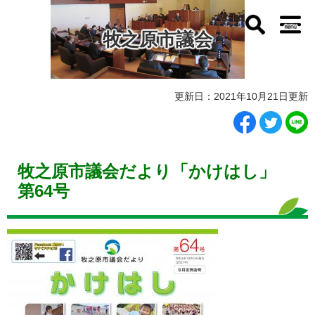
ペ
メ
ー
ニ
牧之原市議会
ジ
ュ
の
ー
先
を
頭
飛
本
で
ば
更新日：2021年10月21日更新
文
す
し
。
て
本
文
牧之原市議会だより「かけはし」
へ
第64号