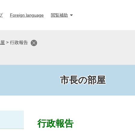
プ
Foreign language
閲覧補助
部屋
>
行政報告
市長の部屋
本
文
行政報告