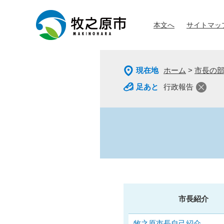
ペ
メ
ー
ニ
本文へ
サイトマッ
ジ
ュ
の
ー
先
を
頭
飛
現在地
ホーム
>
市長の
で
ば
す
し
行政報告
。
て
本
文
へ
市長紹介
牧之原市長自己紹介