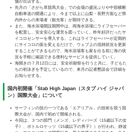
舗が出店する。
先月の「さがら草競馬大会」での会場の盛況ぶりや中部横断
自動車道の開通により、今まで以上に山梨・長野方面など県
内外からの来場者（観光客）が期待できる。
また、海水浴場開設期間中は、両海水浴場にライフセーバー
を配置し、安全安心な運営を図っていく。昨年好評だったサ
イコロセンサーを導入する。これはライフセーバーが定期的
にサイコロの面を変えるだけで、ウェブ上の混雑状況を更新
することができるもので、海水浴場客も家を出る前に海の状
況を手軽に確認できる便利なサービスを提供していく。
海開きの７月12日には、安全祈願祭を行うと共に、子どもた
ちの初泳ぎを予定しているので、来月の記者懇談会で詳細を
お知らせする。
国内初開催「Stab High Japan（スタブ ハイ ジャパ
ン）国際大会」について
サーフィンの技の一つである「エアリアル」の技術を競う国
際大会が、国内で初めて開催される。
今回は、３つの部門（メンズ、レディバーズ《15歳以下の女
子》、ボトルロケッツ《15歳以下の男子》）が行われ、静波