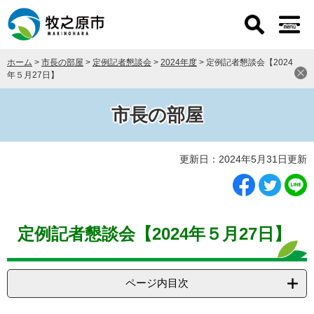
ペ
メ
ー
ニ
ジ
ュ
の
ー
ホーム
>
市長の部屋
>
定例記者懇談会
>
2024年度
>
定例記者懇談会【2024
先
を
年５月27日】
頭
飛
で
ば
す
し
市長の部屋
。
て
本
本
文
更新日：2024年5月31日更新
文
へ
定例記者懇談会【2024年５月27日】
ページ内目次