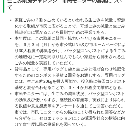
生ごみ削減チャレンジ 市民モニターの募集につい
て
家庭ごみの３割を占めているといわれる生ごみを減量し資源
化する取組が市民に広がることで、可燃ごみの減量と生ごみ
焼却ゼロに繋がることを目指すための事業である。
本年度は、この取組に賛同・協力いただける市民モニター
を、６月３日（月）から市公式LINE及び市ホームページによ
り30人程度の募集をかけ、バッグ型コンポストによる生ごみ
の堆肥化に一定期間取り組んでもらい家庭から排出される生
ごみの減量を実践していただく。
貸与品として、専用バッグ１袋と生ごみと混ぜ合わせ堆肥化
するためのコンポスト基材２回分をお渡しする。専用バッグ
には、生ごみ約20kgを投入可能で、投入時に毎回コンポスト
基材と混ぜ合わせることで、３～４か月程度で堆肥となる。
市民モニターには、生ごみの減量状況、バッグ型コンポスト
の効果及び使いやすさ、継続性の有無等、実践により得られ
る数値や意見感想等をアンケートを通じてご回答いただく。
市では、市民モニターからの協力により得られた回答などか
ら分析をし、ゼロエミッションによる循環型社会の構築に向
けて次年度以降の事業化を図っていく。