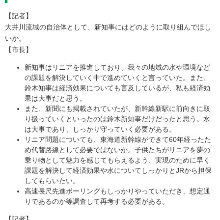
【記者】
大井川流域の自治体として、新知事にはどのように取り組んでほし
いか。
【市長】
新知事はリニアを推進しており、我々の地域の水や環境など
の課題を解決していく中で進めていくと言っていた。また、
鈴木知事は経済効果についても言及しているが、私も経済効
果は大事だと思う。
また、新聞にも掲載されていたが、新幹線新駅に前向きに取
り扱っていくといったのは鈴木新知事だけだったと思う。水
は大事であり、しっかり守っていく必要がある。
リニア問題についても、東海道新幹線ができて60年経ったた
め代替路線として必要ではないか。子供たちがリニアを夢の
乗り物として魅力を感じてもらえるよう、実現のために早く
課題を解決して経済効果や水についてしっかりとJRから担保
してもらいたい。
高速長尺先進ボーリングもしっかりやっていただき、想定通
りであるのか等調査して再考する必要がある。
【記者】