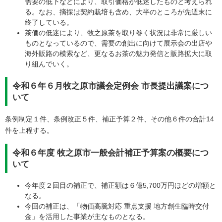
需要の低下などにより、取引価格が低迷したものと考えられ
る。なお、摘採は契約栽培も含め、大半のところが先週末に
終了している。
​茶価の低迷により、牧之原茶を取り巻く状況は非常に厳しい
ものとなっているので、需要の創出に向けて展示会の出店や
海外販路の模索など、更なるお茶の魅力発信と販路拡大に取
り組んでいく。
令和６年６月牧之原市議会定例会 市長提出議案につ
いて
条例制定１件、条例改正５件、補正予算２件、その他６件の合計14
件を上程する。
令和６年度 牧之原市一般会計補正予算案の概要につ
いて
今年度２回目の補正で、補正額は６億5,700万円ほどの増額と
なる。
今回の補正は、「物価高騰対応 重点支援 地方創生臨時交付
金」を活用した事業が主なものとなる。