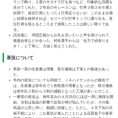
ランで飾り、２度のサヨナラ打を放つなど、印象的な活躍を
見せてくれた。２年目の今シーズンは、打率３割２分６厘と
好調で、規定打席にたった１打席足りないが、このまま出場
し好調を維持すれば、セリーグの打率トップに躍り出る。首
位打者を狙えるところまで成長したことは嬉しい限りであ
る。
​試合後に、球団広報からお礼を言いたいと声を掛けられて、
後援会長などが会った。村松選手からは「全力で頑張りま
す！」と丁寧に、力強く答えてくれた。
茶況について​​​
県産一茶の生産量は増量、取引価格は下落との報道があっ
た。
市内の状況についても同様で、ＪＡハイナンからの報告で
は、生産量は前年比で１割程度の増量となったが、取引価格
は前年比２割から３割の減額となった工場が多いとのこと。
一番茶の状況は、例年並みの４月25日にほぼ一斉に摘採を開
始。当初は低温の影響で反収が伸び悩んでいたが、その後、
気温の上昇に伴い、順調に回復した。ただし、４月下旬の天
候不順により、こわ葉化が進んだことによる品質低下や新茶