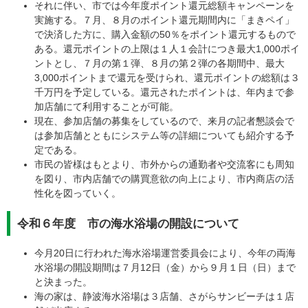
それに伴い、市では今年度ポイント還元総額キャンペーンを
実施する。７月、８月のポイント還元期間内に「まきペイ」
で決済した方に、購入金額の50％をポイント還元するもので
ある。還元ポイントの上限は１人１会計につき最大1,000ポイ
ントとし、７月の第１弾、８月の第２弾の各期間中、最大
3,000ポイントまで還元を受けられ、還元ポイントの総額は３
千万円を予定している。還元されたポイントは、年内まで参
加店舗にて利用することが可能。
現在、参加店舗の募集をしているので、来月の記者懇談会で
は参加店舗とともにシステム等の詳細についても紹介する予
定である。
​市民の皆様はもとより、市外からの通勤者や交流客にも周知
を図り、市内店舗での購買意欲の向上により、市内商店の活
性化を図っていく。
令和６年度 市の海水浴場の開設について
今月20日に行われた海水浴場運営委員会により、今年の両海
水浴場の開設期間は７月12日（金）から９月１日（日）まで
と決まった。
海の家は、静波海水浴場は３店舗、さがらサンビーチは１店