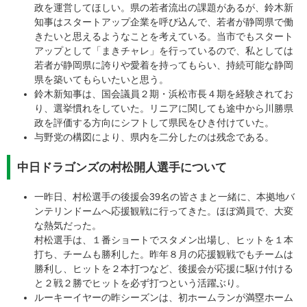
政を運営してほしい。県の若者流出の課題があるが、鈴木新
知事はスタートアップ企業を呼び込んで、若者が静岡県で働
きたいと思えるようなことを考えている。当市でもスタート
アップとして「まきチャレ」を行っているので、私としては
若者が静岡県に誇りや愛着を持ってもらい、持続可能な静岡
県を築いてもらいたいと思う。
鈴木新知事は、国会議員２期・浜松市長４期を経験されてお
り、選挙慣れをしていた。リニアに関しても途中から川勝県
政を評価する方向にシフトして県民をひき付けていた。
与野党の構図により、県内を二分したのは残念である。
中日ドラゴンズの村松開人選手について
一昨日、村松選手の後援会39名の皆さまと一緒に、本拠地バ
ンテリンドームへ応援観戦に行ってきた。ほぼ満員で、大変
な熱気だった。
村松選手は、１番ショートでスタメン出場し、ヒットを１本
打ち、チームも勝利した。昨年８月の応援観戦でもチームは
勝利し、ヒットを２本打つなど、後援会が応援に駆け付ける
と２戦２勝でヒットを必ず打つという活躍ぶり。
ルーキーイヤーの昨シーズンは、初ホームランが満塁ホーム