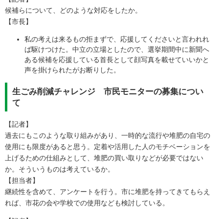
​候補らについて、どのような対応をしたか。
【市長】
私の考えは来るもの拒まずで、応援してくださいと言われれ
ば駆けつけた。中立の立場としたので、選挙期間中に新聞へ
ある候補を応援している首長として顔写真を載せていいかと
声を掛けられたがお断りした。
生ごみ削減チャレンジ 市民モニターの募集につい
て
【記者】
過去にもこのような取り組みがあり、一時的な流行や堆肥の自宅の
使用にも限度があると思う。定着や活用した人のモチベーションを
上げるための仕組みとして、堆肥の買い取りなどが必要ではない
か。そういうものは考えているか。
【担当者】
継続性を含めて、アンケートを行う。市に堆肥を持ってきてもらえ
れば、市花の会や学校での使用なども検討している。