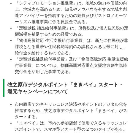
「シティプロモーション推進費」は、地域の魅力や価値の向
上、地域力を高めるため、知見やノウハウを有する地域力創
造アドバイザーを招聘するための経費及びガストロノミーツ
ーリズム推進事業に係る負担金である。
「定額減税 補足給付事業費」は、所得税及び個人住民税の定
額減税を補足するための経費である。
「物価高騰対応 生活支援給付事業費」は、新たに住民税が非
課税となる世帯や住民税均等割のみ課税される世帯に対し、
給付金を給付するものである。
​「定額減税補足給付事業費」及び「物価高騰対応 生活支援給
付事業費」については、物価高騰対応重点支援地方創生臨時
交付金を活用した事業である。
牧之原市デジタルポイント「まきペイ」スタート・
還元キャンペーンについて
市内商店でのキャッシュレス決済やポイントのデジタル化を
推進するため、牧之原市デジタルポイント「まきペイ」がス
タートする。
「まきペイ」は、市内の参加店舗で使用できるキャッシュレ
スポイントで、スマホ型とカード型の２つのタイプがある。