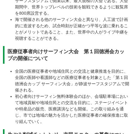
サーフスタジアムで開業以来、最大規模の大会である。大会
期間中、世界トップレベルの技術を観戦できるように観覧席
を800席設営する。
海で開催される他のサーフィン大会と異なり、人工波で計画
的に造波するため、試合時刻が正確かつ平等な波に乗れるこ
とがメリットであること、また、世界中の人がライブ中継を
視聴することができる。
医療従事者向けサーフィン大会 第１回徳洲会カッ
プの開催について
全国の医療従事者や地域住民との交流と健康推進を目的に、
全国の医師や看護師などの医療従事者を対象とした「第１回
徳洲会カップ サーフィン大会」が静波サーフスタジアムで開
催される。
初心者向けサーフィン無料体験会のほか、会場駐車場におい
て地域貢献や地域住民との交流を目的に、ステージイベント
や特産品の販売、医療講演なども開催。この取り組みを通
じ、市では地域の魅力を活かした医療従事者の確保推進に取
り組んでいく。