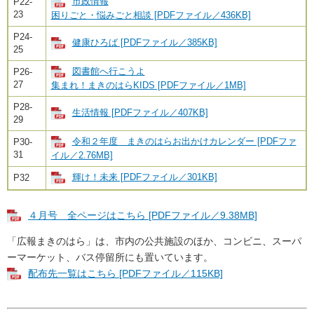
市政情報
P22-
23
困りごと・悩みごと相談 [PDFファイル／436KB]
P24-
健康ひろば [PDFファイル／385KB]
25
図書館へ行こうよ
P26-
27
集まれ！まきのはらKIDS [PDFファイル／1MB]
P28-
生活情報 [PDFファイル／407KB]
29
令和２年度 まきのはらお出かけカレンダー [PDFファ
P30-
31
イル／2.76MB]
輝け！未来 [PDFファイル／301KB]
P32
４月号 全ページはこちら [PDFファイル／9.38MB]
「広報まきのはら」は、市内の公共施設のほか、コンビニ、スーパ
ーマーケット、バス停留所にも置いています。
配布先一覧はこちら [PDFファイル／115KB]