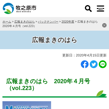
ペ
メ
ー
ニ
ジ
ュ
の
ー
ホーム
>
広報まきのはら
>
バックナンバー
>
2020年度
>
広報まきのはら
先
を
2020年４月号（vol.223）
頭
飛
で
ば
す
し
広報まきのはら
。
て
本
本
文
更新日：2020年4月15日更新
文
へ
広報まきのはら 2020年４月号
（vol.223）