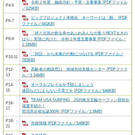
令和２年度 施政方針・予算・主要事業 [PDFファイル
P4-5
／625KB]
ビッグプロジェクト本格化 キーワードは「動」 [PDF
P6-7
ファイル／441KB]
「絆と元気が創る幸せあふれみんなが集うNEXTまきの
P8-9
はら」実現に向けた 令和２年度主要事業 [PDFファイル／
1.18MB]
「対話」から未来の行動につなげる [PDFファイル／
P10-11
783KB]
高齢者の相談窓口 地域包括支援センター [PDFファイ
P12-
13
ル／3.34MB]
オーラルフレイルを予防しましょう
P14-
15
体罰などによらない子育てを [PDFファイル／646KB]
TEAM USA SURFING 2020東京五輪サーフィン競技出
P16-
場選手紹介！
17
田沼意次侯生誕300年 [PDFファイル／1.8MB]
P18-
市政情報 [PDFファイル／548KB]
21