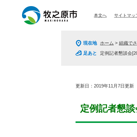
ペ
メ
ー
ニ
本文へ
サイトマッ
ジ
ュ
の
ー
先
を
頭
飛
現在地
ホーム
>
組織で
で
ば
す
し
定例記者懇談会[20
。
て
本
文
へ
本
更新日：2019年11月7日更新
文
定例記者懇談会[