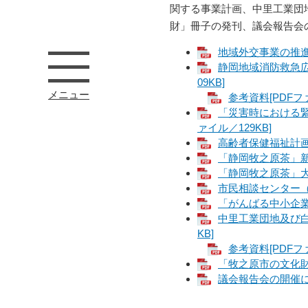
関する事業計画、中里工業団
財」冊子の発刊、議会報告会
地域外交事業の推進に
静岡地域消防救急広
09KB]
メニュー
参考資料[PDFファ
「災害時における緊
ァイル／129KB]
高齢者保健福祉計画
「静岡牧之原茶」新茶
「静岡牧之原茶」大
市民相談センター（
「がんばる中小企業
中里工業団地及び白
KB]
参考資料[PDFフ
「牧之原市の文化財」
議会報告会の開催につ