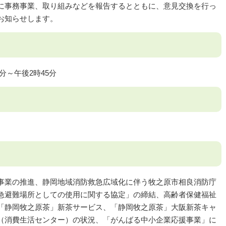
に事務事業、取り組みなどを報告するとともに、意見交換を行っ
お知らせします。
5分～午後2時45分
事業の推進、静岡地域消防救急広域化に伴う牧之原市相良消防庁
急避難場所としての使用に関する協定」の締結、高齢者保健福祉
「静岡牧之原茶」新茶サービス、「静岡牧之原茶」大阪新茶キャ
（消費生活センター）の状況、「がんばる中小企業応援事業」に