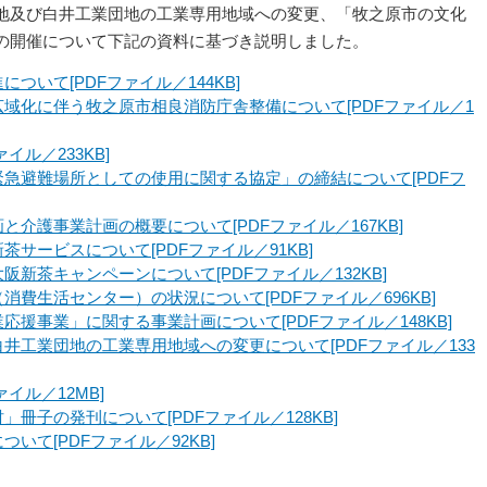
地及び白井工業団地の工業専用地域への変更、「牧之原市の文化
の開催について下記の資料に基づき説明しました。
ついて[PDFファイル／144KB]
域化に伴う牧之原市相良消防庁舎整備について[PDFファイル／1
イル／233KB]
急避難場所としての使用に関する協定」の締結について[PDFフ
と介護事業計画の概要について[PDFファイル／167KB]
サービスについて[PDFファイル／91KB]
阪新茶キャンペーンについて[PDFファイル／132KB]
消費生活センター）の状況について[PDFファイル／696KB]
応援事業」に関する事業計画について[PDFファイル／148KB]
井工業団地の工業専用地域への変更について[PDFファイル／133
ァイル／12MB]
冊子の発刊について[PDFファイル／128KB]
いて[PDFファイル／92KB]