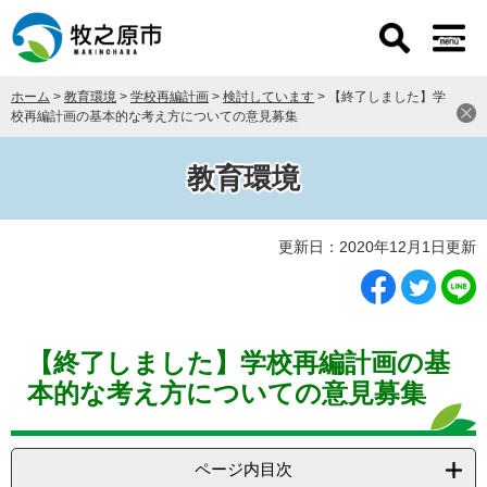
ペ
メ
ー
ニ
ジ
ュ
の
ー
ホーム
>
教育環境
>
学校再編計画
>
検討しています
>
【終了しました】学
先
を
校再編計画の基本的な考え方についての意見募集
頭
飛
で
ば
す
し
教育環境
。
て
本
本
文
更新日：2020年12月1日更新
文
へ
【終了しました】学校再編計画の基
本的な考え方についての意見募集
ページ内目次